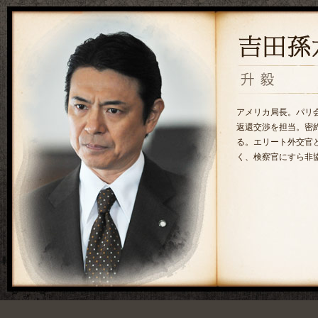
アメリカ局長。パリ
返還交渉を担当。密
る。エリート外交官
く、検察官にすら非