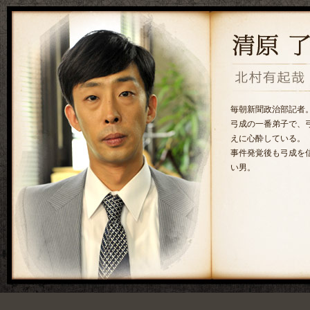
毎朝新聞政治部記者
弓成の一番弟子で、
えに心酔している。
事件発覚後も弓成を
い男。