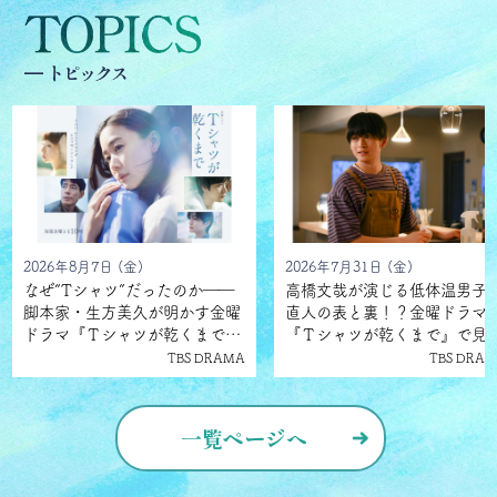
2026年8月7日 (金)
2026年7月31日 (金)
なぜ“Tシャツ”だったのか――
高橋文哉が演じる低体温男子
脚本家・生方美久が明かす金曜
直人の表と裏！？金曜ドラマ
ドラマ『Ｔシャツが乾くまで』
『Ｔシャツが乾くまで』で見
タイトル決定の裏側と、物語に
る人との距離感
TBS DRAMA
TBS DRA
仕掛けたユニークな視点
一覧ページへ