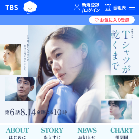
TBSテレビ｜ときめくときを。
番組表