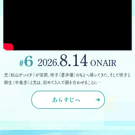
8.14
6
2026.
#
ONAIR
充（松山ケンイチ）が突然、咲子（蒼井優）のもとへ帰ってきた。そして咲子と
樹生（中島歩）と充は、初めて3人で顔を合わせることに…
あらすじへ