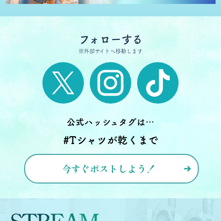
2026.07.17
MOVIE
フォローする
2分でわかる！第1話ダイジェスト
※外部サイトへ移動します
X
Instagram
TikTok
2026.07.11
GOODS
オリジナルグッズ第1弾発売決定！
公式ハッシュタグは…
2026.07.10
#Tシャツが乾くまで
NEWS
2話プレミアム試写会＆キャスト登壇イベ
ントの会場観客募集！
今すぐポストしよう！
2026.07.06
NEWS
公式サイトオープン