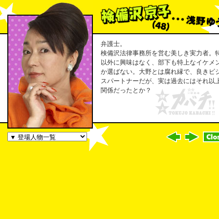
弁護士。
検備沢法律事務所を営む美しき実力者。
以外に興味はなく、部下も特上なイケメ
か選ばない。大野とは腐れ縁で、良きビ
スパートナーだが、実は過去にはそれ以
関係だったとか？