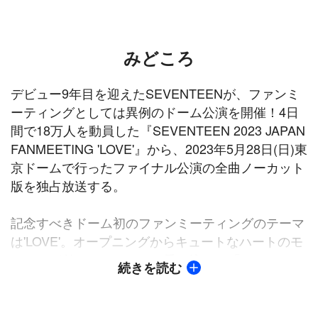
みどころ
デビュー9年目を迎えたSEVENTEENが、ファンミ
ーティングとしては異例のドーム公演を開催！4日
間で18万人を動員した『SEVENTEEN 2023 JAPAN
FANMEETING 'LOVE'』から、2023年5月28日(日)東
京ドームで行ったファイナル公演の全曲ノーカット
版を独占放送する。
記念すべきドーム初のファンミーティングのテーマ
は'LOVE'。オープニングからキュートなハートのモ
チーフが付いたトロッコに乗り込み、「Run To
続きを読む
You(Japanese Ver.)」を歌い上げながら、愛情溢れ
る表情で手を振ったり、ハートマークを届けたり、
思い思いのパフォーマンスでCARAT（ファン）との