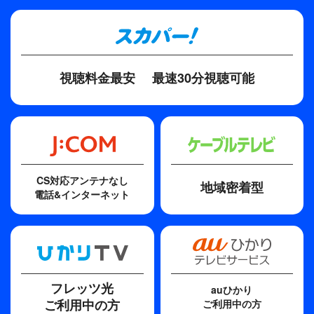
は「LOVE KING」の称号が与えられる。これまで
の歴史を振り返るクイズコーナーやチームに分かれ
て風船を使ったゲームなどで盛り上がり、最後は障
害物競走のようなピンポン玉運びに大はしゃぎ。果
視聴料金最安
最速30分視聴可能
たして最高の栄誉に輝くのは？
最大の見どころは、2023年4月にリリースし累計
600万枚以上というK-POP史上初のアルバム最多販
売記録を打ち立てた10thミニアルバム『FML』のタ
イトル曲「F*ck My Life」の初披露である。苦難の
CS対応アンテナなし
地域密着型
状況から抜け出すために闘う“希望”が盛り込まれた
電話&インターネット
レトロなヒップホップ・ビートに、CARATの心温ま
るコールが重なり、特別な空間を生み出した。
SEVENTEENの愛が詰まったファンミーティング
で、ぜひ最高のパーティーを楽しんでいただきた
い！
フレッツ光
auひかり
ご利用中の方
ご利用中の方