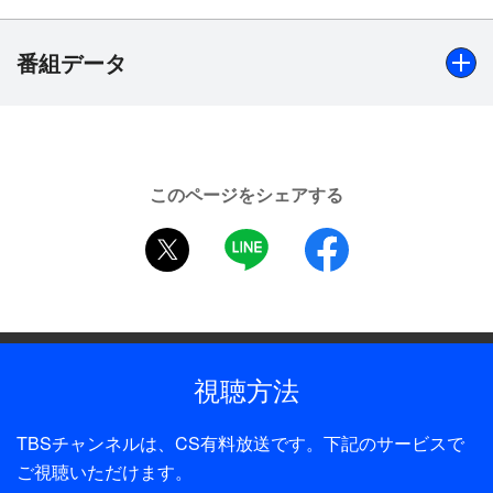
触れ合いを楽しむ。続くライブパートでは優しい歌
声と美しいフォーメーションダンスで魅了する
番組データ
「My My」や、トキメク恋心をリアルに表現したラ
ブソング「Oh My! (Japanese Ver.)」などスイート
な楽曲を情感込めて歌唱し、CARATの胸を躍らせ
出演
る。さらには、HOSHI、DK、SEUNGKWANで構成
SEVENTEEN
されたスペシャルユニットBSS（ブソクスン）が2
このページをシェアする
月にリリースしたアルバム『SECOND WIND』のタ
制作年
twitter
LINE
facebook
イトル曲「Fighting（Feat. Lee Young Ji）」を
2023年
VERNONのフィーチャリングで日本初披露する。
まるでミュージカルのような3人の楽しい掛け合い
プロデューサー
にも注目したい。
イ・サンホ
視聴方法
ファンミーティングの醍醐味と言えばメンバーの素
顔が垣間見られる楽しいゲームパート。「ハート獲
TBSチャンネルは、CS有料放送です。下記のサービスで
得大作戦！」というテーマで様々なミッションにチ
ご視聴いただけます。
ャレンジし、一番多くハートを獲得したメンバーに