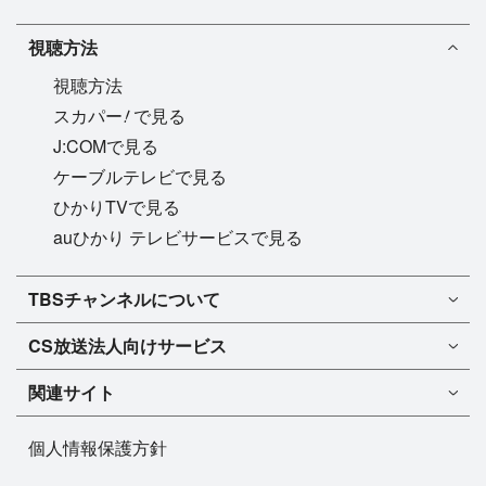
視聴方法
視聴方法
!
スカパー
で見る
J:COMで見る
ケーブルテレビで見る
ひかりTVで見る
auひかり テレビサービスで見る
TBSチャンネル1
TBSチャンネルについて
TBSチャンネル2
TBSチャンネルについて
CS放送
法人向けサービス
マンスリーガイド［PDF］
FAQ・よくあるご質問
法人向けサービスについて
TBSチャンネル1
ドラマ
関連サイト
インフォメーション
TBSチャンネル2
バラエティ
イチオシ!
TBSテレビ
今月放送
音楽
個人情報保護方針
プレゼント
BS-TBS
来月放送
演劇・舞台