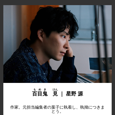
もめき
けん
百目鬼
見
｜ 星野 源
作家。元担当編集者の葉子に執着し、執拗につきま
とう。