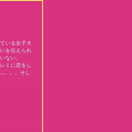
みれ：岸井ゆきの
っている女子大
思いを伝えられ
ていない。
、レミに恋をし
…。。。そし