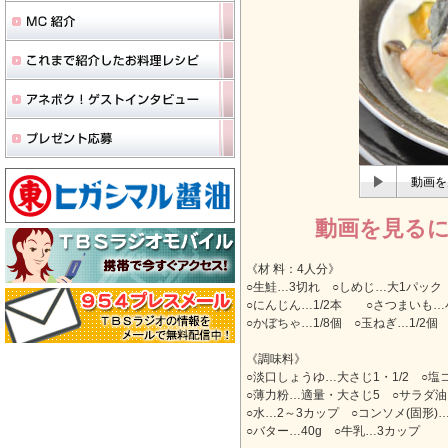
動画を
動画を見る
《材 料：4人分》
○生鮭…3切れ ○しめじ…大1パック
○にんじん…1/2本 ○さつまいも…
○かぼちゃ…1/8個 ○玉ねぎ…1/2個
《調味料》
○淡口しょうゆ…大さじ1・1/2 ○
○薄力粉…適量・大さじ5 ○サラダ油
○水…2～3カップ ○コンソメ(固形)
○バター…40g ○牛乳…3カップ