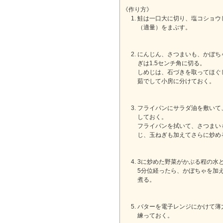
《作り方》
鮭は一口大に切り、塩コショウ
（適量）をまぶす。
にんじん、さつまいも、かぼち
ぎは1.5センチ角に切る。
しめじは、石づきを取ってほぐ
茹でして小房に分けておく。
フライパンにサラダ油を敷いて
しておく。
フライパンを拭いて、さつまい
じ、玉ねぎも加えてさらに炒め
3に炒めた野菜がかぶる程の水
5分位経ったら、かぼちゃを加
煮る。
バターを電子レンジにかけて薄
練っておく。