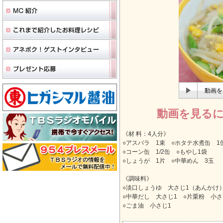
動画を
動画を見る
《材 料：4人分》
○アスパラ 1束 ○ホタテ水煮缶 1
○コーン缶 1/2缶 ○もやし1袋
○しょうが 1片 ○中華めん 3玉
《調味料》
○淡口しょうゆ 大さじ1（あんかけ
○中華だし 大さじ1 ○片栗粉 小さ
○ごま油 小さじ1