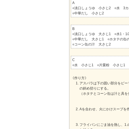
A
○淡口しょうゆ 小さじ2 ○水 3
○中華だし 小さじ2
B
○淡口しょうゆ 大さじ1 ○水1・1/
○中華だし 大さじ1 ○ホタテの缶
○コーン缶の汁 大さじ2
C
○水 小さじ1 ○片栗粉 小さじ1
《作り方》
アスパラは下の固い部分をピー
の斜め切りにする。
（ホタテとコーン缶は汁と具を
Aを合わせ、火にかけスープを
フライパンにごま油を熱し、1