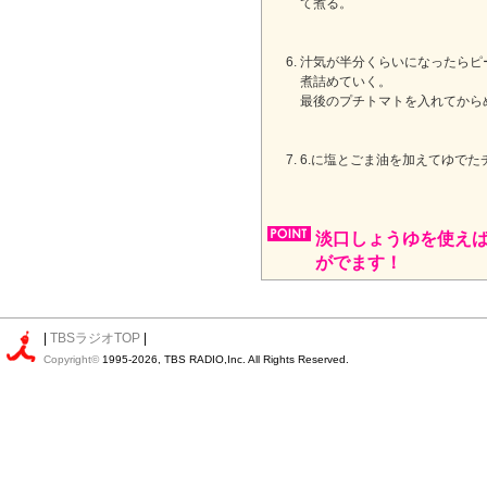
て煮る。
汁気が半分くらいになったらピ
煮詰めていく。
最後のプチトマトを入れてから
6.に塩とごま油を加えてゆでた
淡口しょうゆを使え
がでます！
|
TBSラジオTOP
|
Copyright©
1995-2026, TBS RADIO,Inc. All Rights Reserved.