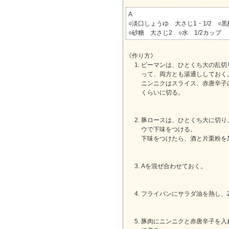
A
○淡口しょうゆ 大さじ1・1/2 ○黒
○砂糖 大さじ2 ○水 1/2カップ
《作り方》
ピーマンは、ひとくち大の乱切
って、両方とも湯通ししておく
ニンニクはスライス、赤唐辛子
くらいに切る。
豚ロースは、ひとくち大に切り
ウで下味をつける。
下味をつけたら、酒と片栗粉を
Aを混ぜ合わせておく。
フライパンにサラダ油を熱し、2
豚肉にニンニクと赤唐辛子を入