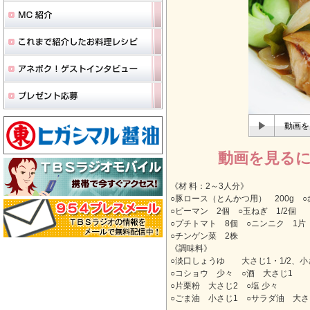
動画を
動画を見る
《材 料：2～3人分》
○豚ロース（とんかつ用） 200g ○
○ピーマン 2個 ○玉ねぎ 1/2個
○プチトマト 8個 ○ニンニク 1片
○チンゲン菜 2株
《調味料》
○淡口しょうゆ 大さじ1・1/2、小
○コショウ 少々 ○酒 大さじ1
○片栗粉 大さじ2 ○塩 少々
○ごま油 小さじ1 ○サラダ油 大さ