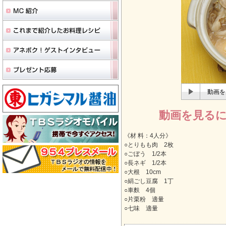
動画を
動画を見る
《材 料：4人分》
○とりもも肉 2枚
○ごぼう 1/2本
○長ネギ 1/2本
○大根 10cm
○絹ごし豆腐 1丁
○車麩 4個
○片栗粉 適量
○七味 適量