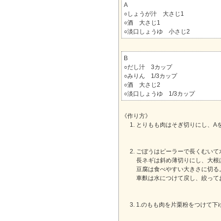
A
○しょうが汁 大さじ1
○酒 大さじ1
○淡口しょうゆ 小さじ2
B
○だし汁 3カップ
○みりん 1/3カップ
○酒 大さじ2
○淡口しょうゆ 1/3カップ
《作り方》
とりもも肉はそぎ切りにし、A
ごぼうはピーラーで長くむいて
長ネギは斜め薄切りにし、大根
豆腐は食べやすい大きさに切る
車麩は水につけて戻し、絞って
1.のもも肉を片栗粉をつけて下