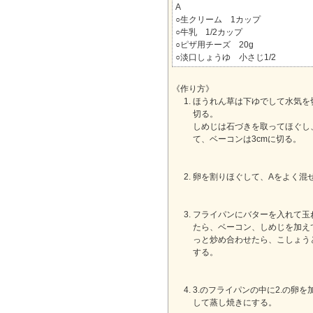
A
○生クリーム 1カップ
○牛乳 1/2カップ
○ピザ用チーズ 20g
○淡口しょうゆ 小さじ1/2
《作り方》
ほうれん草は下ゆでして水気を切
切る。
しめじは石づきを取ってほぐし
て、ベーコンは3cmに切る。
卵を割りほぐして、Aをよく混
フライパンにバターを入れて玉
たら、ベーコン、しめじを加え
っと炒め合わせたら、こしょう
する。
3.のフライパンの中に2.の卵
して蒸し焼きにする。