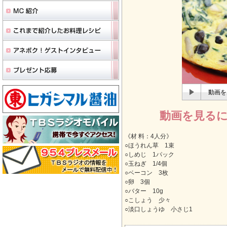
動画を
動画を見る
《材 料：4人分》
○ほうれん草 1束
○しめじ 1パック
○玉ねぎ 1/4個
○ベーコン 3枚
○卵 3個
○バター 10g
○こしょう 少々
○淡口しょうゆ 小さじ1