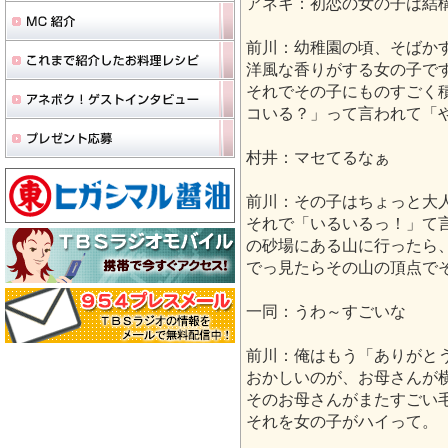
アネキ：初恋の女の子は結
前川：幼稚園の頃、そばか
洋風な香りがする女の子で
それでその子にものすごく
コいる？」って言われて「
村井：マセてるなぁ
前川：その子はちょっと大
それで「いるいるっ！」て
の砂場にある山に行ったら
でっ見たらその山の頂点で
一同：うわ～すごいな
前川：俺はもう「ありがと
おかしいのが、お母さんが
そのお母さんがまたすごい
それを女の子がハイって。