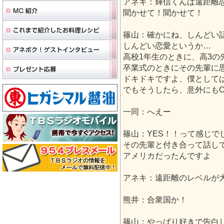
アネキ：輝信くんは遠距離
聞かせて！聞かせて！
篠山：確かにね、しんどい
しんどい恋愛というか…
高校1年生のときに、高3の
卒業式のときにその先輩に
ドキドキですよ、僕として
でもそうしたら、意外にもO
一同：へえー
篠山：YES！！って感じで
その先輩と付き合って話し
アメリカだったんですよ
アネキ：遠距離のレベルが
熊井：合衆国か！
篠山：やっぱり好きで告白