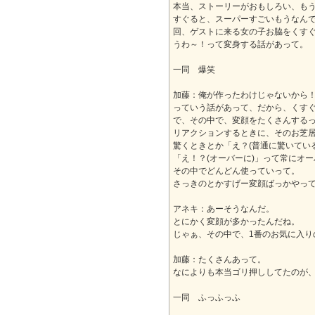
本当、ストーリーがおもしろい、も
すぐると、スーパーすごいもうなん
回、ゲストに来る女の子お脇をくす
うわ～！って変身する話があって。
一同 爆笑
加藤：俺が作ったわけじゃないから
っていう話があって、だから、くす
で、その中で、変顔をたくさんする
リアクションするときに、そのお芝
驚くときとか「え？(普通に驚いてい
「え！？(オーバーに)」って常にオ
その中でどんどん使っていって。
さっきのとかすげー変顔ばっかやっ
アネキ：あーそうなんだ。
とにかく変顔が多かったんだね。
じゃぁ、その中で、1番のお気に入り
加藤：たくさんあって。
なによりも本当ゴリ押ししてたのが、
一同 ふっふっふ