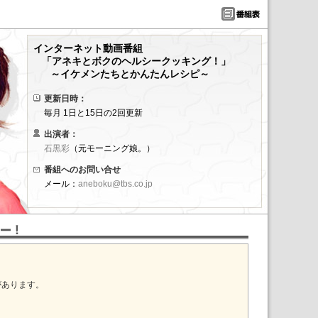
インターネット動画番組
「アネキとボクのヘルシークッキング！」
～イケメンたちとかんたんレシピ～
更新日時：
毎月 1日と15日の2回更新
出演者：
石黒彩
（元モーニング娘。）
番組へのお問い合せ
メール：
aneboku@tbs.co.jp
があります。