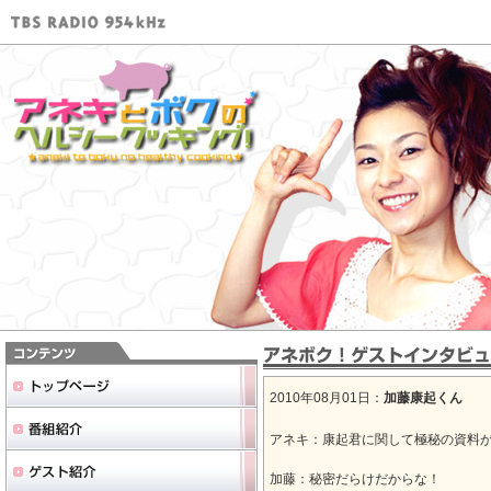
2010年08月01日：
加藤康起くん
アネキ：康起君に関して極秘の資料
加藤：秘密だらけだからな！