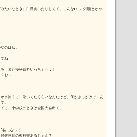
みたいなときに白目剥いたりしてて、こんな(ムンク顔)とかや
かなのはね。
んてね
さあ、また極秘資料いっちゃうよ！
！？お～
とか水怖くて、泣いてたくらいなんだけど、何かきっかけで、あ
って。
ってて、小学校のときは全国大会出て。
3位になって、
て保健体育の教科書あるじゃん？