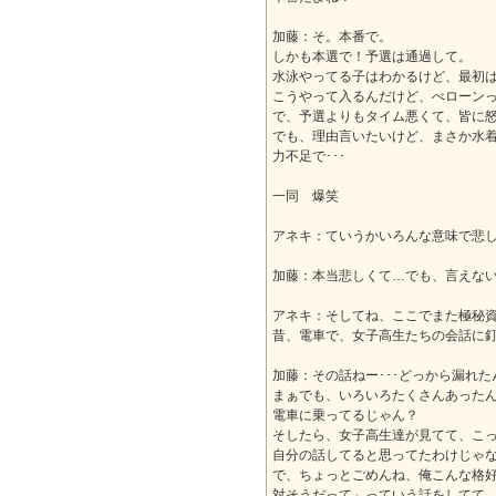
加藤：そ。本番で。
しかも本選で！予選は通過して。
水泳やってる子はわかるけど、最初は
こうやって入るんだけど、べローン
で、予選よりもタイム悪くて、皆に
でも、理由言いたいけど、まさか水
力不足で･･･
一同 爆笑
アネキ：ていうかいろんな意味で悲
加藤：本当悲しくて…でも、言えな
アネキ：そしてね、ここでまた極秘
昔、電車で、女子高生たちの会話に
加藤：その話ねー･･･どっから漏れ
まぁでも、いろいろたくさんあった
電車に乗ってるじゃん？
そしたら、女子高生達が見てて、こ
自分の話してると思ってたわけじゃ
で、ちょっとごめんね、俺こんな格
対そうだって」っていう話をしてて