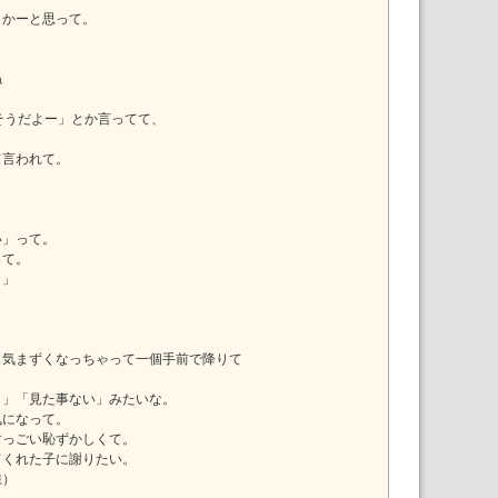
じかーと思って。
ね
そうだよー」とか言ってて、
、
て言われて。
い」って。
って。
！」
、気まずくなっちゃって一個手前で降りて
！」「見た事ない」みたいな。
気になって。
すっごい恥ずかしくて。
てくれた子に謝りたい。
線）