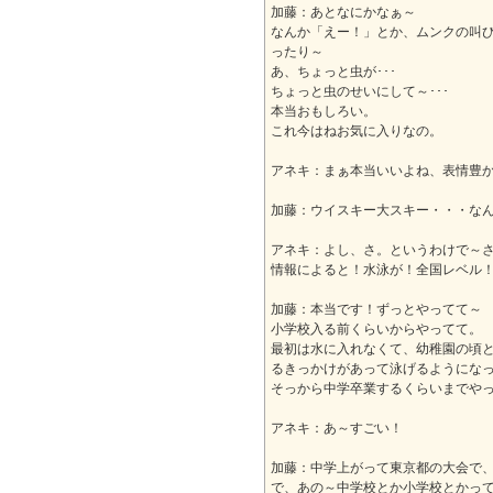
加藤：あとなにかなぁ～
なんか「えー！」とか、ムンクの叫び
ったり～
あ、ちょっと虫が･･･
ちょっと虫のせいにして～･･･
本当おもしろい。
これ今はねお気に入りなの。
アネキ：まぁ本当いいよね、表情豊
加藤：ウイスキー大スキー・・・な
アネキ：よし、さ。というわけで～
情報によると！水泳が！全国レベル
加藤：本当です！ずっとやってて～
小学校入る前くらいからやってて。
最初は水に入れなくて、幼稚園の頃
るきっかけがあって泳げるようにな
そっから中学卒業するくらいまでや
アネキ：あ～すごい！
加藤：中学上がって東京都の大会で、
で、あの～中学校とか小学校とかっ