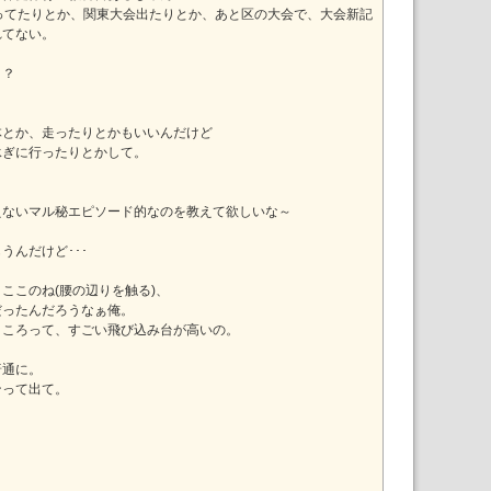
ってたりとか、関東大会出たりとか、あと区の大会で、大会新記
れてない。
！？
体とか、走ったりとかもいいんだけど
泳ぎに行ったりとかして。
えないマル秘エピソード的なのを教えて欲しいな～
うんだけど･･･
。
ここのね(腰の辺りを触る)、
だったんだろうなぁ俺。
ところって、すごい飛び込み台が高いの。
普通に。
ンって出て。