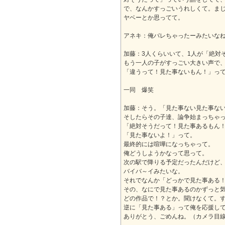
で、なんかすっごいうれしくて。ま
ヤベーとか思ってて。
アネキ：俺バレちゃったーみたいな
加藤：3人くらいいて、1人が「絶対
もう一人の子がすっごい大きい声で
「違うって！見た事ないもん！」っ
一同 爆笑
加藤：そう。「見た事ない見た事な
そしたらその子達、論争始まっちゃ
「絶対そうだって！見た事あるもん
「見た事ないよ！」って。
最終的には喧嘩になっちゃって。
俺どうしようかなって思って。
次の駅で降りる予定だったんだけど
バイバ～イみたいな。
それでなんか「どっかで見た事ある
その、なにで見た事あるのかずっと
どの作品で！？とか。聞けなくて。
逆に「見た事ある」って俺を応援し
ありがとう、ごめんね。（カメラ目