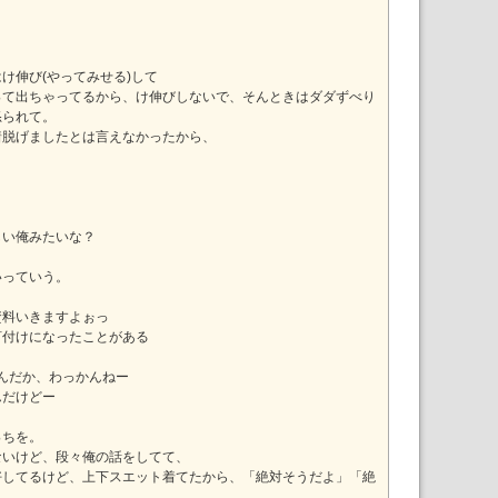
け伸び(やってみせる)して
って出ちゃってるから、け伸びしないで、そんときはダダずべり
怒られて。
着脱げましたとは言えなかったから、
しい俺みたいな？
いっていう。
資料いきますよぉっ
釘付けになったことがある
たんだか、わっかんねー
んだけどー
っちを。
ないけど、段々俺の話をしてて、
好してるけど、上下スエット着てたから、「絶対そうだよ」「絶
、