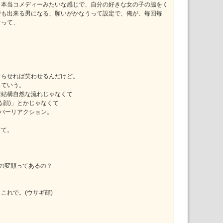
う本当コメディーみたいな感じで、自分の好きな女の子の脇をく
でも出来る男になる、願いがかなうって設定で、俺が、毎回毎
ぐって、
！
ぐらせれば笑わせるんだけど。
っていう。
居結構自然な流れじゃなくて
る顔)」とかじゃなくて
ーバーリアクション。
てて。
の変顔ってあるの？
これで。(ウサギ顔)