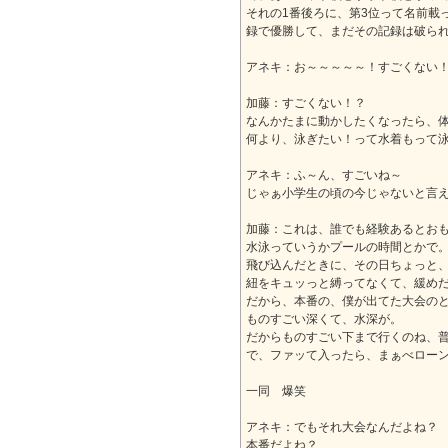
それの1番後ろに、第3位って名前載
録で優勝して、まだその記録は破ら
アネキ：お～～～～～！すごくない
加藤：すごくない！？
なんかたまに動かしたくなったら、
何より、泳ぎたい！って水着もって
アネキ：ふ～ん、すごいね～
じゃぁ小学生の頃の今じゃないと言
加藤：これは、誰でも経験あるとおも
水泳っていうかプールの時間とかで
飛び込んだときに、その日ちょっと、
紐をキュッっと縛ってなくて、緩め
だから、本番の、僕が出てた大会の
ものすごい深くて、水深が。
だからものすごい下まで行くのね、
で、ファッて入ったら、まぁべロー
一同 爆笑
アネキ：でもそれ大会なんだよね？
本番だよね？