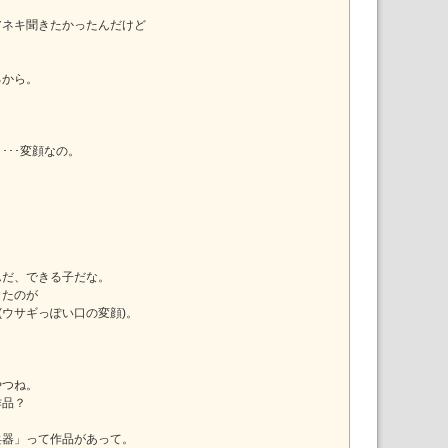
アネキ聞きたかったんだけど
るから。
･･･変顔なの。
んだ、できる子だな。
したのが
(ウサギっぽい口の変顔)。
やつね。
作品？
兵器」って作品があって。