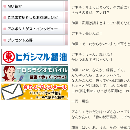
アネキ：ちょっとまって、その前に
さっきの変顔、アレ何？
加藤：変顔は話すとすっごい長くな
アネキ：長いんだ！
加藤：そ。だからかいつまんで言うと
アネキ：う～ん、短いね！
かいつまみすぎじゃない？
加藤：いや、なんか、練習してて。
んでやったら、まぁテッパンで。
なんかこんな、俺ってやっぱ面白い
ちょっとだけ練習して、ついに会得
これ(唇を斜めにひっぱる変顔)とこれ
一同：爆笑
アネキ：それだけはハズさないって
なんかあの、「僕の秘密兵器」って
加藤：はい。あ、うん、その「秘密