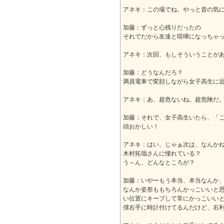
アネキ：この場でね。やっと昔の気
加藤：ずっと心残りだったの
それでだから友達と喧嘩になっちゃ
アネキ：次回、もしそういうことが
加藤：どうなんだろ？
満員電車で変顔しながら女子高生に
アネキ：あ、超危ないね。超危険だ
加藤：それで、女子高生いたら、「こ
頭おかしい！
アネキ：はい、じゃぁ次は、なんか
木村拓哉さんに憧れている？
う～ん、どんなところが？
加藤：いやーもう本当、本当なんか
なんか姿形ももちろんかっこいいと
い位置にキープして常にかっこいい
僕右手に時計付けてるんだけど、右