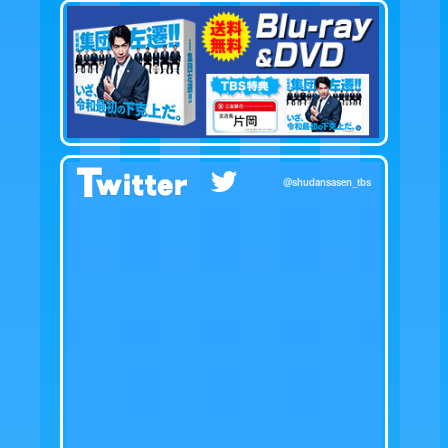
@shudansasen_tbs