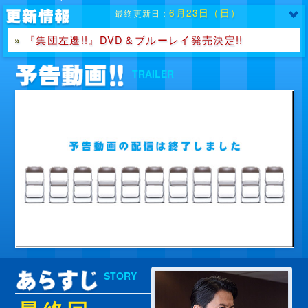
6月23日（日）
最終更新日：
『集団左遷!!』DVD＆ブルーレイ発売決定!!
»
LINEスタンプ発売中！
»
TRAILER
第9話の出演者決定!!
»
▶ もっと見る
STORY