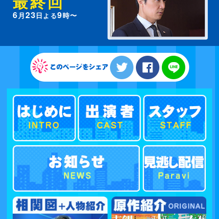
最終回
6
23
9
月
日
時〜
よる