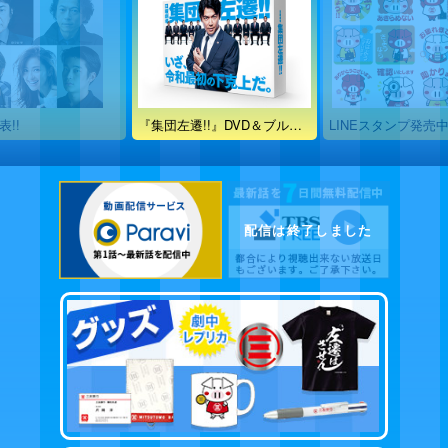
『集団左遷!!』DVD＆ブルーレイ発売決定!!
LINEスタンプ発売中！
第9話の出演
配信は終了しました