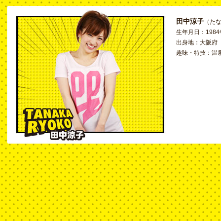
田中涼子
（た
生年月日：1984
出身地：大阪府
趣味・特技：温