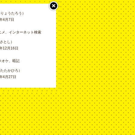
んりょうたろう）
年4月7日
ニメ、インターネット検索
さとし）
年12月16日
ラオケ、暗記
がたたかひろ）
年4月27日
ッカー（仙台育英高校全国ベス