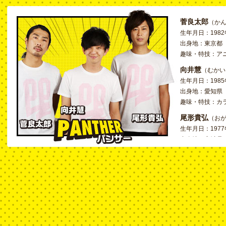
菅良太郎
（か
生年月日：1982
出身地：東京都
趣味・特技：ア
向井慧
（むかい
生年月日：1985
出身地：愛知県
趣味・特技：カ
尾形貴弘
（お
生年月日：1977
出身地：宮城県
趣味・特技：サ
ト16）