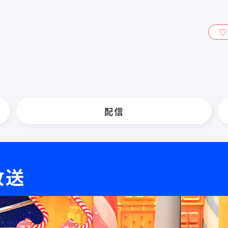
ィ』
配信
放送