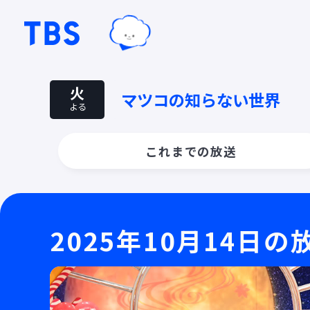
TBSグループキャラクター『ワクテ
TBSテレビ｜ときめくときを。
火
マツコの知らない世界
よる
これまでの放送
2025年10月14日の