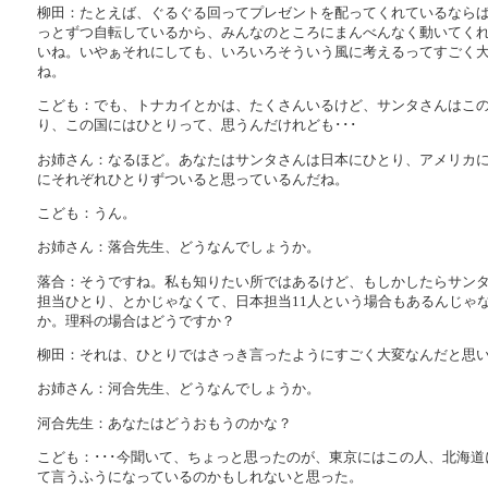
柳田：たとえば、ぐるぐる回ってプレゼントを配ってくれているなら
っとずつ自転しているから、みんなのところにまんべんなく動いてく
いね。いやぁそれにしても、いろいろそういう風に考えるってすごく
ね。
こども：でも、トナカイとかは、たくさんいるけど、サンタさんはこ
り、この国にはひとりって、思うんだけれども･･･
お姉さん：なるほど。あなたはサンタさんは日本にひとり、アメリカ
にそれぞれひとりずついると思っているんだね。
こども：うん。
お姉さん：落合先生、どうなんでしょうか。
落合：そうですね。私も知りたい所ではあるけど、もしかしたらサン
担当ひとり、とかじゃなくて、日本担当11人という場合もあるんじゃ
か。理科の場合はどうですか？
柳田：それは、ひとりではさっき言ったようにすごく大変なんだと思
お姉さん：河合先生、どうなんでしょうか。
河合先生：あなたはどうおもうのかな？
こども：･･･今聞いて、ちょっと思ったのが、東京にはこの人、北海道
て言うふうになっているのかもしれないと思った。