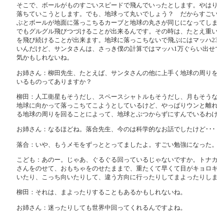
そこで、ボールがものすごいスピードで飛んでいったとします。やは
落ちていこうとします。でも、地球って丸いでしょう？ だからすご
ぶとボールが地面に落っこちるカーブと地球の丸さが同じになってし
でもグルグル飛びつづけることが出来るんです。その時は、たとえ重
を飛び続けることが出来ます。地球に落っこちないで飛ぶにはマッハ2
いんだけど、サンタさんは、さっき僕の計算ではマッハ1万ぐらい出せ
気かもしれないね。
お姉さん：柳田先生、たとえば、サンタさんの他に上手く地球の周り
いるものってありますか？
柳田：人工衛星もそうだし、スペースシャトルもそうだし、月もそう
地球に向かって落っこちてこようとしているけど、やっぱりウンと離
る地球の周りを回ることによって、地球とぶつからずにすんでいるわ
お姉さん：なるほどね。落合先生、今のは科学的なお話でしたけど･･･
落合：いや、もうメモをずっととってましたよ。すごい勉強になった
こども：あのー。じゃあ、ぐるぐる回っているじゃないですか。トナ
さんをのせて、おもちゃをのせたままで、重たくて早くて目がキョロ
いたり、こっち向いたりして、違う方向に行ったりしてまよったりし
柳田：それは、まよったりすることもあるかもしれないね。
お姉さん：迷ったりしても世界中回ってくれるんですよね。