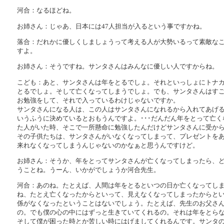
河合：なるほどね。
お姉さん：じゃあ、日本には47人担当が入るという事ですかね。
落合：だれかに優しくしましょうって考える人が大勢いるって素敵な
すよ。
お姉さん：そうですね。サンタさんはみんなに優しい人ですからね。
こども：あと、サンタさんは年をとるでしょ。それといっしょにトナ
とるでしょ。そして亡くなってしまうでしょ。でも、サンタさんはす
お勉強をして、それで入っているわけじゃないですか。
サンタさんになる人は、この人はサンタさんになれるから入れてあげ
いうふうに決めているとおもうんですよ。･･･だんだん年をとって亡く
た人がいた時、そこで一所懸命に勉強したんだけどサンタさんに受か
その子供たちは、サンタさんがいなくなってしまって、プレゼントを
来れなくなってしまうんじゃないのかなぁと思うんですけど。
お姉さん：そうか、年をとってサンタさんが亡くなってしまったら、
うことね。うーん、いかがでしょうか河合先生。
河合：あのね。たとえば、人間は年をとるといつの日か亡くなってし
ね、たとえ亡くなったからといって、見えなくなってしまったからと
係がなくなったということはないでしょう。たとえば、先生のお父さ
の。でも僕の心の中にはずっと生きていてくれるの。それは年をとら
そして僕が困った時とか苦しい時にはげましてくれるんです。サンタ