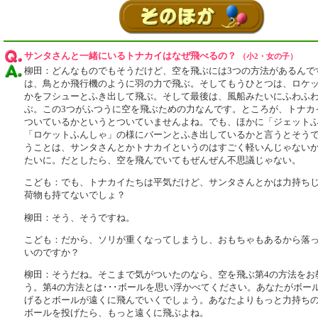
サンタさんと一緒にいるトナカイはなぜ飛べるの？
（小2・女の子）
柳田：どんなものでもそうだけど、空を飛ぶには3つの方法があるんで
は、鳥とか飛行機のように羽の力で飛ぶ。そしてもうひとつは、ロケ
かをフシューとふき出して飛ぶ。そして最後は、風船みたいにふわふ
ぶ。この3つがふつうに空を飛ぶための力なんです。ところが、トナカ
ついているかというとついていませんよね。でも、ほかに「ジェット
「ロケットふんしゃ」の様にバーンとふき出しているかと言うとそう
うことは、サンタさんとかトナカイというのはすごく軽いんじゃない
たいに。だとしたら、空を飛んでいてもぜんぜん不思議じゃない。
こども：でも、トナカイたちは平気だけど、サンタさんとかは力持ち
荷物も持てないでしょ？
柳田：そう、そうですね。
こども：だから、ソリが重くなってしまうし、おもちゃもあるから落
いのですか？
柳田：そうだね。そこまで気がついたのなら、空を飛ぶ第4の方法をお
う。第4の方法とは･･･ボールを思い浮かべてください。あなたがボー
げるとボールが遠くに飛んでいくでしょう。あなたよりもっと力持ち
ボールを投げたら、もっと遠くに飛ぶよね。