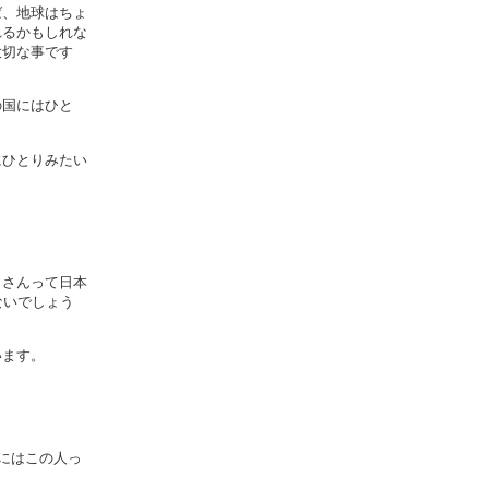
ば、地球はちょ
れるかもしれな
大切な事です
の国にはひと
にひとりみたい
タさんって日本
ないでしょう
います。
にはこの人っ