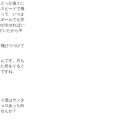
りどっか遠くに
いスピードで飛
まって、いつま
いボールでも空
3が出せればい
ていたから平
を飛びつづけて
なんです。月も
れた所をぐるぐ
けですね。
。
カイ達はサンタ
キョロあっち向
ませんか？