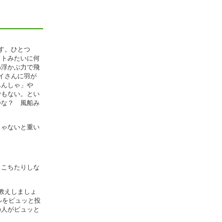
す。ひとつ
ットみたいに何
わ浮かぶ力で飛
イさんに羽が
ふんしゃ」や
でもない。とい
かな？ 風船み
じゃないと重い
っこちたりしな
教えしましょ
ルをビュッと投
の人がビュッと