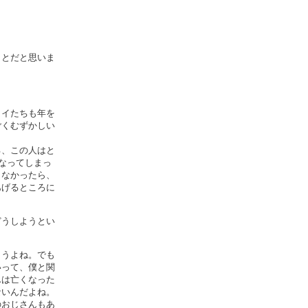
ことだと思いま
カイたちも年を
ごくむずかしい
る、この人はと
なってしまっ
らなかったら、
あげるところに
どうしようとい
まうよね。でも
いって、僕と関
んは亡くなった
ないんだよね。
のおじさんもあ