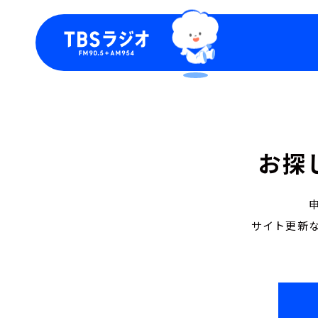
今日の番組表
トピッ
週間番組表
TBS
Podca
お探
お知ら
サイト更新な