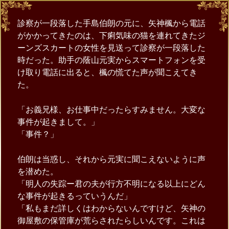
診察が一段落した手島伯朗の元に、矢神楓から電話
がかかってきたのは、下痢気味の猫を連れてきたジ
ーンズスカートの女性を見送って診察が一段落した
時だった。助手の蔭山元実からスマートフォンを受
け取り電話に出ると、楓の慌てた声が聞こえてき
た。
「お義兄様、お仕事中だったらすみません。大変な
事件が起きまして。」
「事件？」
伯朗は当惑し、それから元実に聞こえないように声
を潜めた。
「明人の失踪ー君の夫が行方不明になる以上にどん
な事件が起きるっていうんだ」
「私もまだ詳しくはわからないんですけど、矢神の
御屋敷の保管庫が荒らされたらしいんです。これは