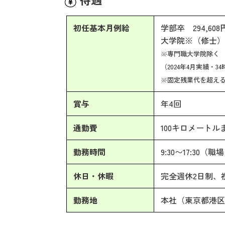
初任基本月例給
学部卒 294,608
大学院※（修士）修
※専門職大学院除く
（2024年4月実績・3
※固定残業代を超え
賞与
年4回
通勤費
100キロメートル
勤務時間
9:30〜17:3
休日・休暇
完全週休2日制、
勤務地
本社（東京都港区