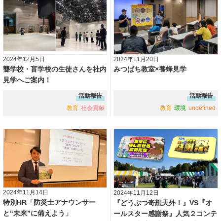
2024年12月5日
2024年11月20日
聾学校・盲学校の生徒さんを社内
みつばち教室×養蜂見学
見学へご案内！
活動報告
活動報告
教育
社会貢献
教育
環境
undefined
2024年11月14日
2024年11月12日
特別HR「防災士アナウンサー
『どうぶつ奇想天外！』VS『オ
と“未来”に備えよう」
ールスター感謝祭』人気２コンテ