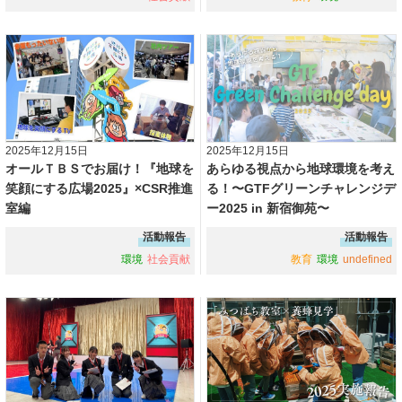
2025年12月15日
2025年12月15日
オールＴＢＳでお届け！『地球を
あらゆる視点から地球環境を考え
笑顔にする広場2025』×CSR推進
る！〜GTFグリーンチャレンジデ
室編
ー2025 in 新宿御苑〜
活動報告
活動報告
環境
社会貢献
教育
環境
undefined