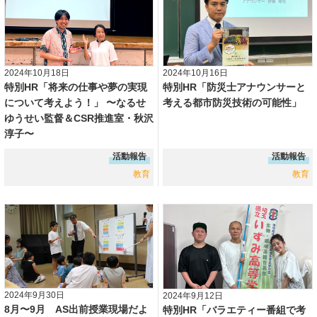
2024年10月18日
2024年10月16日
特別HR「将来の仕事や夢の実現
特別HR「防災士アナウンサーと
について考えよう！」 〜なるせ
考える都市防災技術の可能性」
ゆうせい監督＆CSR推進室・秋沢
淳子〜
活動報告
活動報告
教育
教育
2024年9月30日
2024年9月12日
8月〜9月 AS出前授業現場だよ
特別HR「バラエティー番組で考