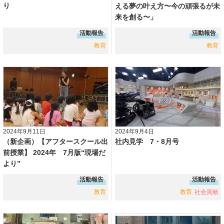
り
える夢の叶え方〜今の頑張るが未
来を創る〜」
活動報告
活動報告
教育
教育
2024年9月11日
2024年9月4日
（新企画）【アフタースクール出
社内見学 7・8月号
前授業】 2024年 7月版“現場だ
より”
活動報告
活動報告
教育
教育
社会貢献