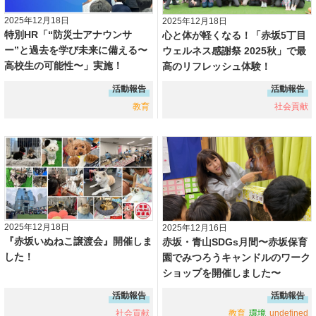
2025年12月18日
2025年12月18日
特別HR「“防災士アナウンサ
心と体が軽くなる！「赤坂5丁目
ー”と過去を学び未来に備える〜
ウェルネス感謝祭 2025秋」で最
高校生の可能性〜」実施！
高のリフレッシュ体験！
活動報告
活動報告
教育
社会貢献
2025年12月18日
2025年12月16日
『赤坂いぬねこ譲渡会』開催しま
赤坂・青山SDGs月間〜赤坂保育
した！
園でみつろうキャンドルのワーク
ショップを開催しました〜
活動報告
活動報告
社会貢献
教育
環境
undefined