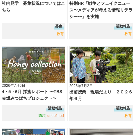
社内見学 募集状況についてはこ
特別HR「戦争とフェイクニュー
ちら
ス〜メディアが考える情報リテラ
シー〜」を実施
募集
活動報告
教育
教育
2026年7月6日
2026年7月2日
4・5・6月 採蜜レポート 〜TBS
出前授業 現場だより ２０２６
赤坂みつばちプロジェクト〜
年６月
活動報告
活動報告
環境
undefined
教育