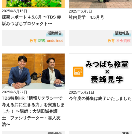
2025年6月16日
2025年6月3日
採蜜レポート 4.5.6月 〜TBS 赤
社内見学 4.5月号
坂みつばちプロジェクト〜
活動報告
活動報告
教育
環境
undefined
教育
社会貢献
2025年5月27日
2025年5月21日
TBS特別HR「情報リテラシーで
今年度の募集は終了いたしました
考える共に生きる力」を実施しま
した！ 〜講師：大胡田誠弁護
士 ファシリテーター：喜入友
浩〜
活動報告
募集