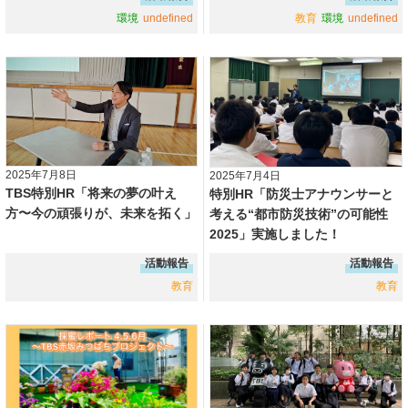
環境
undefined
教育
環境
undefined
2025年7月8日
2025年7月4日
TBS特別HR「将来の夢の叶え
特別HR「防災士アナウンサーと
方〜今の頑張りが、未来を拓く」
考える“都市防災技術”の可能性
2025」実施しました！
活動報告
活動報告
教育
教育