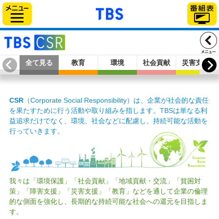
「TBSテレビ」トップ
サイドメニュー
全て見る
教育
環境
社会貢献
災害支援
CSR
（Corporate Social Responsibility）
は、企業が社会的な責任
を果たすために行う活動や取り組みを指します。TBSは単なる利
益追求だけでなく、環境、社会などに配慮し、持続可能な活動を
行っていきます。
我々は「環境保護」「社会貢献」「地域貢献・交流」「貧困対
策」「障害支援」「災害支援」「教育」などを通して企業の倫理
的な側面を強化し、長期的な持続可能な社会への還元を目指しま
す。