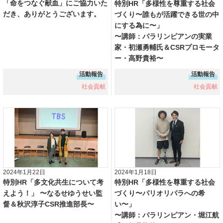
「命をつなぐ献血」にご協力いた
特別HR「多様性を尊重する社会
だき、ありがとうございます。
づくり〜誰もが活躍できる世の中
にする為に〜」
〜講師：パラリンピアンの実業
家・初瀬勇輔氏＆CSRプロモータ
ー・高野貴裕〜
活動報告
活動報告
社会貢献
社会貢献
2024年1月22日
2024年1月18日
特別HR「多文化共生について考
特別HR「多様性を尊重する社会
えよう！」 〜なるせゆうせい監
づくり〜パリオリパラへの希
督＆秋沢淳子CSR推進部長〜
い〜」
〜講師：パラリンピアン・堀江航