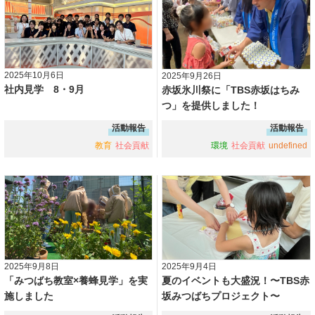
2025年10月6日
2025年9月26日
社内見学 8・9月
赤坂氷川祭に「TBS赤坂はちみ
つ」を提供しました！
活動報告
活動報告
教育
社会貢献
環境
社会貢献
undefined
2025年9月8日
2025年9月4日
「みつばち教室×養蜂見学」を実
夏のイベントも大盛況！〜TBS赤
施しました
坂みつばちプロジェクト〜