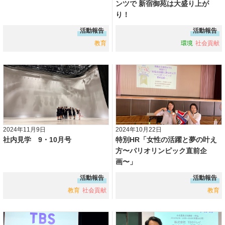
ンツで 新宿御苑は大盛り上が
り！
活動報告
活動報告
教育
環境
社会貢献
2024年11月9日
2024年10月22日
社内見学 9・10月号
特別HR「女性の活躍と夢の叶え
方〜パリオリンピック直前企
画〜」
活動報告
活動報告
教育
社会貢献
教育