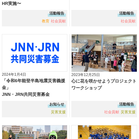
HR実施〜
活動報告
活動報告
教育
社会貢献
社会貢献
2024年1月4日
2023年12月25日
「令和6年能登半島地震災害義援
心に花を咲かせようプロジェクト
金」
ワークショップ
JNN・JRN共同災害募金
お知らせ
活動報告
災害支援
社会貢献
災害支援