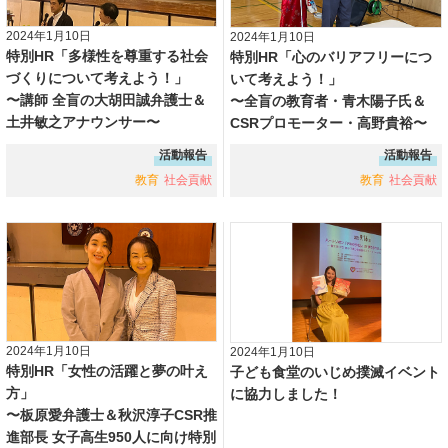
2024年1月10日
2024年1月10日
特別HR「多様性を尊重する社会
特別HR「心のバリアフリーにつ
づくりについて考えよう！」
いて考えよう！」
〜講師 全盲の大胡田誠弁護士＆
〜全盲の教育者・青木陽子氏＆
土井敏之アナウンサー〜
CSRプロモーター・高野貴裕〜
活動報告
活動報告
教育
社会貢献
教育
社会貢献
2024年1月10日
2024年1月10日
特別HR「女性の活躍と夢の叶え
子ども食堂のいじめ撲滅イベント
方」
に協力しました！
〜板原愛弁護士＆秋沢淳子CSR推
進部長 女子高生950人に向け特別