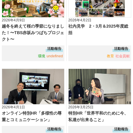
2026年4月9日
2026年4月2日
越冬を終えて桜の季節になりまし
社内見学 2・3月＆2025年度総
た！〜TBS赤坂みつばちプロジェ
括
クト〜
活動報告
活動報告
環境
undefined
教育
社会貢献
2026年4月1日
2026年3月25日
オンライン特別HR「多様性の尊
特別HR「世界平和のために今、
重とコミュニケーション」
私達が出来ること」
活動報告
活動報告