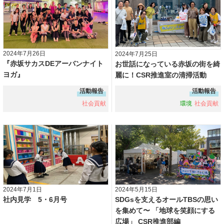
2024年7月26日
2024年7月25日
『赤坂サカスDEアーバンナイト
お世話になっている赤坂の街を綺
ヨガ』
麗に！CSR推進室の清掃活動
活動報告
活動報告
社会貢献
環境
社会貢献
2024年7月1日
2024年5月15日
社内見学 5・6月号
SDGsを支えるオールTBSの思い
を集めて〜 「地球を笑顔にする
広場」 CSR推進部編