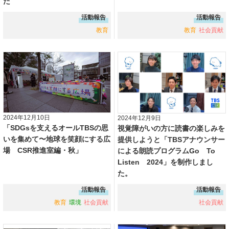
た
活動報告
活動報告
教育
教育
社会貢献
2024年12月10日
2024年12月9日
「SDGsを支えるオールTBSの思
視覚障がいの方に読書の楽しみを
いを集めて〜地球を笑顔にする広
提供しようと「TBSアナウンサー
場 CSR推進室編・秋」
による朗読プログラムGo To
Listen 2024」を制作しまし
た。
活動報告
活動報告
教育
環境
社会貢献
社会貢献