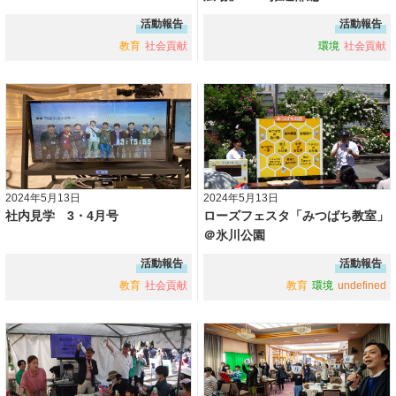
活動報告
活動報告
教育
社会貢献
環境
社会貢献
2024年5月13日
2024年5月13日
社内見学 3・4月号
ローズフェスタ「みつばち教室」
＠氷川公園
活動報告
活動報告
教育
社会貢献
教育
環境
undefined