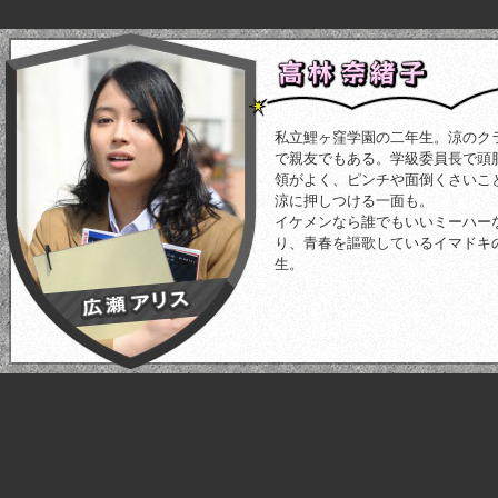
私立鯉ヶ窪学園の二年生。涼のク
で親友でもある。学級委員長で頭
領がよく、ピンチや面倒くさいこ
涼に押しつける一面も。
イケメンなら誰でもいいミーハー
り、青春を謳歌しているイマドキ
生。