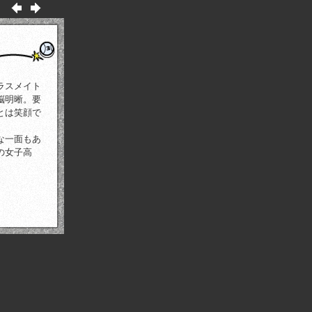
ラスメイト
脳明晰。要
とは笑顔で
な一面もあ
の女子高