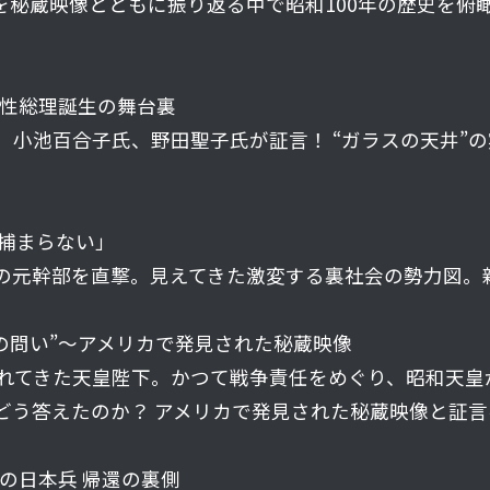
を秘蔵映像とともに振り返る中で昭和100年の歴史を
女性総理誕生の舞台裏
小池百合子氏、野田聖子氏が証言！ “ガラスの天井”の
は捕まらない」
の元幹部を直撃。見えてきた激変する裏社会の勢力図。
への問い”～アメリカで発見された秘蔵映像
られてきた天皇陛下。かつて戦争責任をめぐり、昭和天
どう答えたのか？ アメリカで発見された秘蔵映像と証
後の日本兵 帰還の裏側