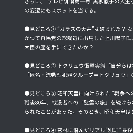
さらに、“テレビ俳優第一号”黒柳徹子の人生
の変遷にもスポットを当てる。
●見どころ① “ガラスの天井”は破られた？ 
かつて自民党の総裁選に出馬した上川陽子氏、
大臣の座を手にできたのか？
●見どころ② トクリュウ衝撃実態「自分ら
「匿名・流動型犯罪グループ＝トクリュウ」
●見どころ③ 昭和天皇に向けられた “戦争
戦後80年、戦没者への「慰霊の旅」を続け
られたことがあった。そのとき、昭和天皇は
●見どころ④ 密林に潜んだリアル“別班” 最