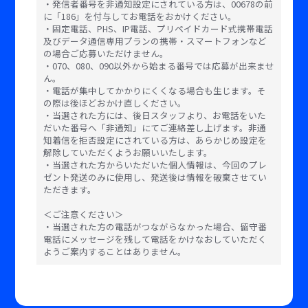
・発信者番号を非通知設定にされている方は、00678の前
に「186」を付与してお電話をおかけください。
・固定電話、PHS、IP電話、プリペイドカード式携帯電話
及びデータ通信専用プランの携帯・スマートフォンなど
の場合ご応募いただけません。
・070、080、090以外から始まる番号では応募が出来ませ
ん。
・電話が集中してかかりにくくなる場合も生じます。そ
の際は後ほどおかけ直しください。
・当選された方には、後日スタッフより、お電話をいた
だいた番号へ「非通知」にてご連絡差し上げます。非通
知着信を拒否設定にされている方は、あらかじめ設定を
解除していただくようお願いいたします。
・当選された方からいただいた個人情報は、今回のプレ
ゼント発送のみに使用し、発送後は情報を破棄させてい
ただきます。
＜ご注意ください＞
・当選された方の電話がつながらなかった場合、留守番
電話にメッセージを残して電話をかけなおしていただく
ようご案内することはありません。