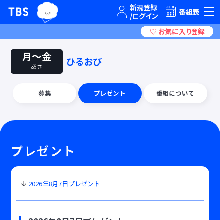
TBSテレビ｜ときめくときを。
番組表
月〜金
ひるおび
あさ
募集
プレゼント
番組について
プレゼント
2026年8月7日プレゼント