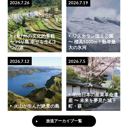
2026.7.26
2026.7.19
バリ州の文化的景観
ワスカラン国立公園
〜 バリ島 幸せを生む3
〜 標高5000m！熱帯最
つの源
大の氷河
2026.7.12
2026.7.5
明治日本の産業革命遺
産 〜 未来を夢見た城下
火山が生んだ絶景の島
町・萩
放送アーカイブ一覧