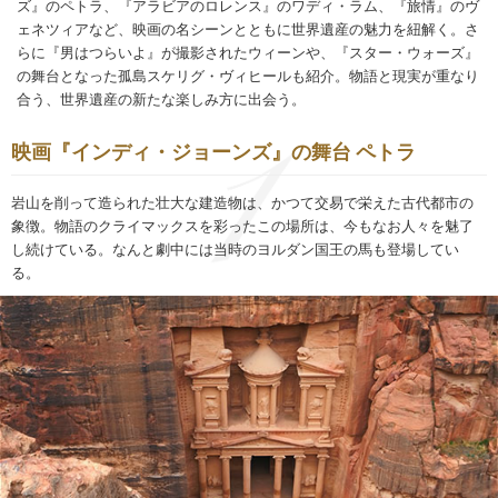
ズ』のペトラ、『アラビアのロレンス』のワディ・ラム、『旅情』のヴ
ェネツィアなど、映画の名シーンとともに世界遺産の魅力を紐解く。さ
らに『男はつらいよ』が撮影されたウィーンや、『スター・ウォーズ』
の舞台となった孤島スケリグ・ヴィヒールも紹介。物語と現実が重なり
合う、世界遺産の新たな楽しみ方に出会う。
映画『インディ・ジョーンズ』の舞台 ペトラ
岩山を削って造られた壮大な建造物は、かつて交易で栄えた古代都市の
象徴。物語のクライマックスを彩ったこの場所は、今もなお人々を魅了
し続けている。なんと劇中には当時のヨルダン国王の馬も登場してい
る。