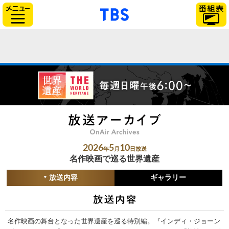
「TBSテレビ」トップ
サイドメニュー
2026
5
10
年
月
日放送
名作映画で巡る世界遺産
放送内容
ギャラリー
名作映画の舞台となった世界遺産を巡る特別編。『インディ・ジョーン