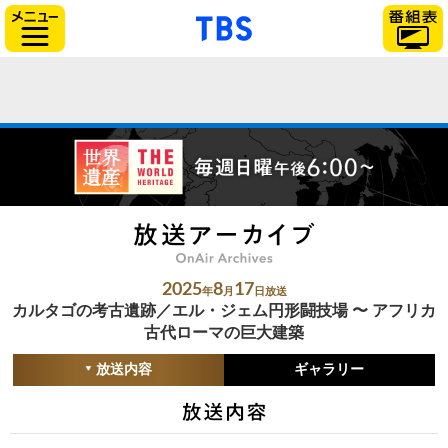
「TBSテレビ」トップ
サイドメニュー
2025
8
17
年
月
日放送
カルタゴの考古遺跡／エル・ジェム円形闘技場 〜 アフリカ
古代ローマの巨大建築
放送内容
ギャラリー