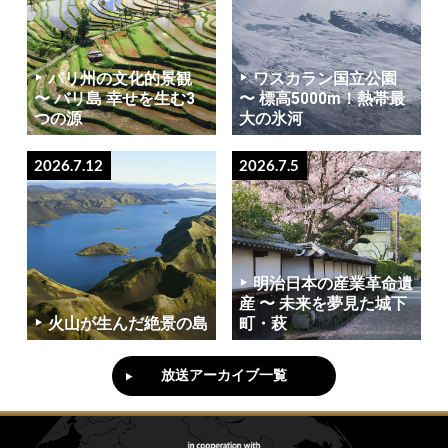
バリ州の文化的景観
ワスカラン国立公園
〜 バリ島 幸せを生む3
〜 標高5000m！熱帯最
つの源
大の氷河
2026.7.12
2026.7.5
明治日本の産業革命遺
産 〜 未来を夢見た城下
火山が生んだ絶景の島
町・萩
放送アーカイブ一覧