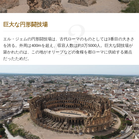
巨大な円形闘技場
エル・ジェムの円形闘技場は、古代ローマのものとしては3番目の大きさ
を誇る。外周は400mを超え、収容人数は約3万5000人。巨大な闘技場が
築かれたのは、この地がオリーブなどの食糧を都ローマに供給する拠点
だったためだ。