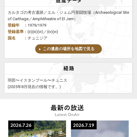
カルタゴの考古遺跡／エル・ジェム円形闘技場（Archaeological Site
of Carthage／Amphitheatre of El Jem）
登録年 ：
1979/1979
登録基準：
(ii)(iii)(vi)／(iv)(vi)
国名 ：
チュニジア
この遺産の場所を地図で見る
羽田〜イスタンブール〜チュニス
(2025年8月現在の情報です。)
2026.7.26
2026.7.19