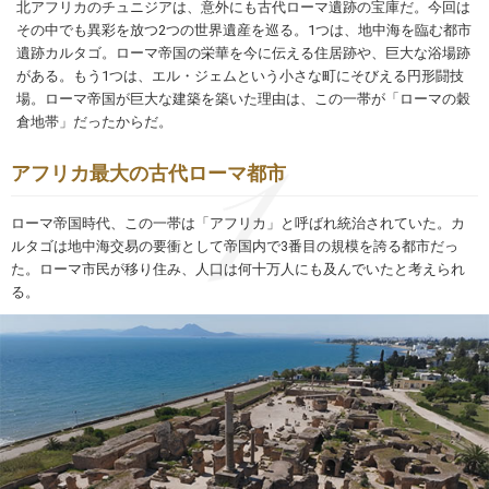
北アフリカのチュニジアは、意外にも古代ローマ遺跡の宝庫だ。今回は
その中でも異彩を放つ2つの世界遺産を巡る。1つは、地中海を臨む都市
遺跡カルタゴ。ローマ帝国の栄華を今に伝える住居跡や、巨大な浴場跡
がある。もう1つは、エル・ジェムという小さな町にそびえる円形闘技
場。ローマ帝国が巨大な建築を築いた理由は、この一帯が「ローマの穀
倉地帯」だったからだ。
アフリカ最大の古代ローマ都市
ローマ帝国時代、この一帯は「アフリカ」と呼ばれ統治されていた。カ
ルタゴは地中海交易の要衝として帝国内で3番目の規模を誇る都市だっ
た。ローマ市民が移り住み、人口は何十万人にも及んでいたと考えられ
る。