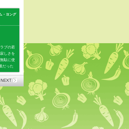
ム・ヨング
ラブの若
寂しさを
無駄に使
漢だった
に。ベジ
思い。軽
ず。
えるタイ
ら見守る