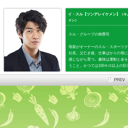
イ・スル【ツンデレイケメン】
（キ
ァン）
スル・グループの御曹司
母親がオーナーのスル・スポーツク
社長。父亡き後、仕事ばかりの母に
感じながら育つ。趣味は運動と金を
うこと。かつては100キロ以上の巨
が、ダイエットをしてナイスボディ
タリアン・サークルも主催。
●長所：レディーファーストで母親
薄そうで実は温和。
●短所：お坊ちゃま育ちで世間知ら
●恋愛傾向：操縦が難しいほど、燃
プ。基本的にツンデレだが、後ろか
ナイト的行動も。