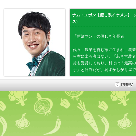
ナム・ユボン【癒し系イケメン】
（
ス）
「新鮮マン」の優しき年長者
代々、農業を営む家に生まれ、農業
ら右に出る者はない。「若き営農者
賞も受賞しており、村では「最高の
手」と評判だが、恥ずかしがり屋で
身。独り身の寂しさのため人恋しさ
か、テヤンに出会う。
●長所：素朴で純粋。癒し系のオー
●短所：人がよすぎて損をすること
●恋愛傾向：奥手で純情。好きにな
に尽くし、温かく見守るタイプ。