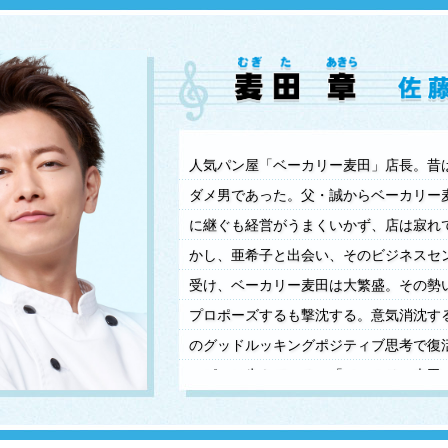
人気パン屋「ベーカリー麦田」店長。昔
ダメ男であった。父・誠からベーカリー
に継ぐも経営がうまくいかず、店は寂れ
かし、亜希子と出会い、そのビジネスセ
受け、ベーカリー麦田は大繁盛。その勢
プロポーズするも撃沈する。意気消沈す
のグッドルッキングポジティブ思考で復
ッピーに生きている。「ベーカリー麦田
パン屋にすることが夢。そんな折、ハゲ
ある提案をされ…。