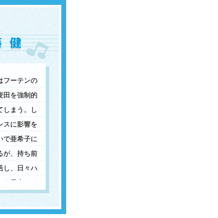
はフーテンの
麦田を強制的
てしまう。し
ンスに影響を
いで亜希子に
るが、持ち前
活し、日々ハ
」を日本一の
タカ良治から
前へ
次へ