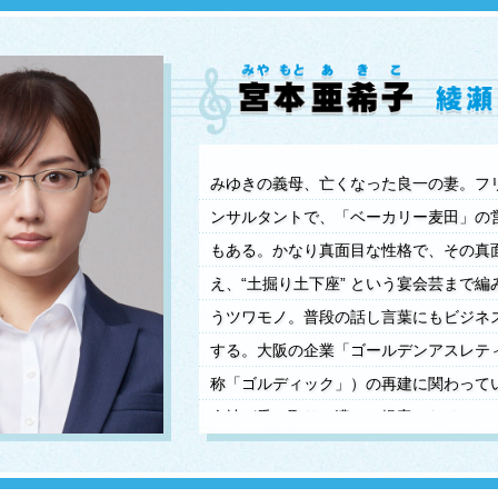
みゆきの義母、亡くなった良一の妻。フ
ンサルタントで、「ベーカリー麦田」の
もある。かなり真面目な性格で、その真
え、“土掘り土下座” という宴会芸まで編
うツワモノ。普段の話し言葉にもビジネ
する。大阪の企業「ゴールデンアスレテ
称「ゴルディック」）の再建に関わって
会社が乗っ取りに遭い、提案したリニュ
面中止に。怒り心頭に発する亜希子の前
ーのファンドマネージャー・岩城良治が