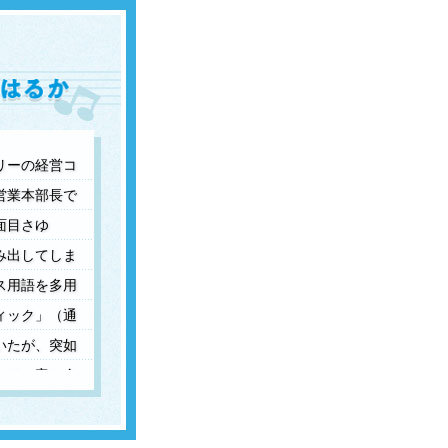
リーの経営コ
営業本部長で
面目さゆ
み出してしま
ス用語を多用
ィック」（通
いたが、突如
ーアル案は全
に、新オーナ
現れる。その
前へ
次へ