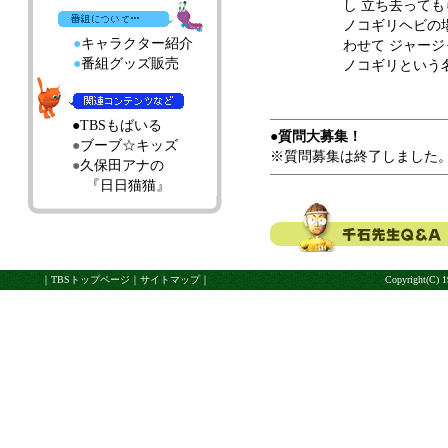
し 立ち去って
ノコギリヘビの
●
キャラクター紹介
わせて ジャー
●
番組グッズ販売
ノコギリという
●
TBSもばいる
●質問大募集！
●
ブーブ☆キッズ
※質問募集は終了しました
●
久保田アナの
『日日猫猫』
｜
TBSトップページ
｜
サイトマップ
｜
Copyright(C)
19