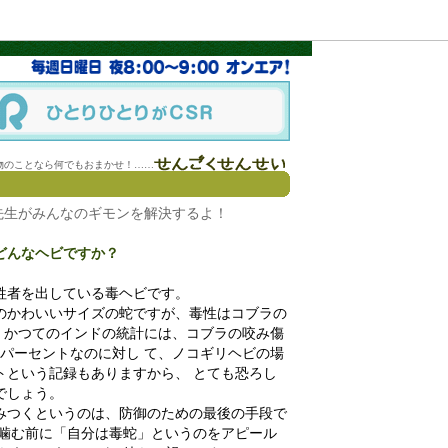
物のことなら何でもおまかせ！……
先生がみんなのギモンを解決するよ！
どんなヘビですか？
牲者を出している毒ヘビです。
程のかわいいサイズの蛇ですが、毒性はコブラの
。 かつてのインドの統計には、コブラの咬み傷
5パーセントなのに対し て、ノコギリヘビの場
ントという記録もありますから、 とても恐ろし
でしょう。
みつくというのは、防御のための最後の手段で
は噛む前に「自分は毒蛇」というのをアピール