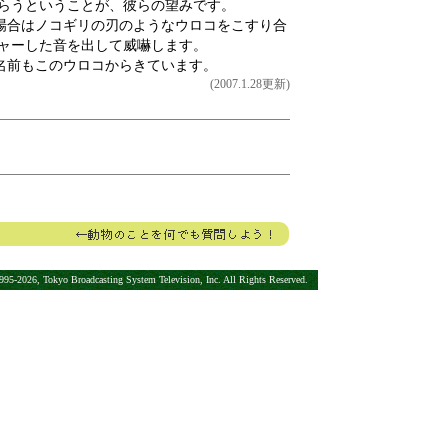
もらうということが、彼らの望みです。
場合はノコギリの刃のようなウロコをこすり合
ジャーした音を出して威嚇します。
名前もこのウロコからきています。
(2007.1.28更新)
。
95-2026, Tokyo Broadcasting System Television, Inc. All Rights Reserved.