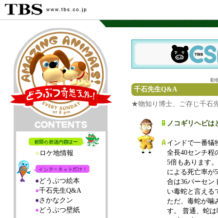
動
千石先生Q&A
★物知り博士、ご存じ千石
ノコギリヘビは
インドで一番犠
全長40センチ
○
ロケ地情報
5倍もあります
による死亡率が
●
どうぶつ絵本
合は36パーセ
●
千石先生Q&A
い毒蛇と言える
●
さかなクン
ただ、毒蛇が噛
●
どうぶつ壁紙
す。 普通、蛇