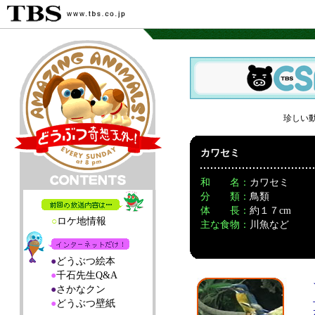
珍しい
カワセミ
和 名：
カワセミ
分 類：
鳥類
体 長：
約１７cm
○
ロケ地情報
主な食物：
川魚など
●
どうぶつ絵本
●
千石先生Q&A
●
さかなクン
●
どうぶつ壁紙