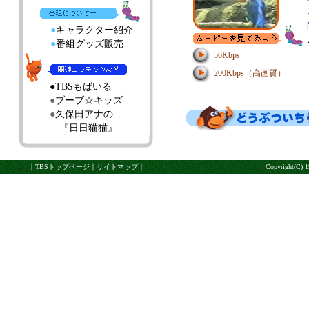
●
キャラクター紹介
●
番組グッズ販売
56Kbps
200Kbps（高画質）
●
TBSもばいる
●
ブーブ☆キッズ
●
久保田アナの
『日日猫猫』
｜
TBSトップページ
｜
サイトマップ
｜
Copyright(C)
19