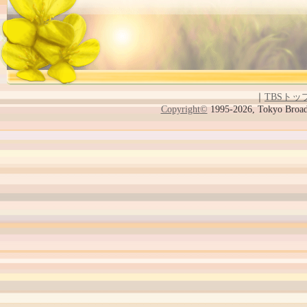
｜
TBSトッ
Copyright
©
1995-2026, Tokyo Broadc