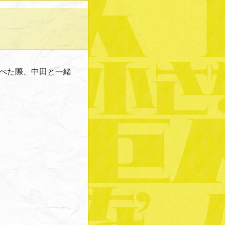
佐々木 希
べた際、中田と一緒