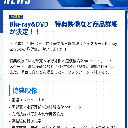
NEWS
2025.11.7
Blu-ray&DVD 特典映像など商品詳細
が決定！！
2026年1月14日（水）に発売する日曜劇場『キャスター』Blu-ray
&DVDの商品詳細が決定しました！
特典映像には阿部寛×永野芽郁×道枝駿佑3shotトーク、 ニュー
スゲート上層部座談会など合計7本の特典映像が収録されます。
また、場面写真などを掲載した28Pのブックレット付きです。
特典映像
番組スペシャルナビ
阿部寛×永野芽郁×道枝駿佑 3shotトーク
完成披露試写会＆制作発表会見
道枝駿佑報道見学
音尾琢真×岡部たかし×宮澤エマ ニュースゲート上層部座談会