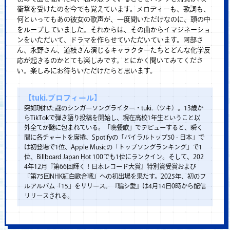
衝撃を受けたのを今でも覚えています。メロディーも、歌詞も、
何といってもあの彼女の歌声が、一度聞いただけなのに、頭の中
をループしていました。それからは、その曲からイマジネーショ
ンをいただいて、ドラマを作らせていただいています。阿部さ
ん、永野さん、道枝さん演じるキャラクターたちとどんな化学反
応が起きるのかとても楽しみです。とにかく聞いてみてくださ
い。楽しみにお待ちいただけたらと思います。
【tuki.プロフィール】
突如現れた謎のシンガーソングライター・tuki.（ツキ）。13歳か
らTikTokで弾き語り投稿を開始し、現在高校1年生ということ以
外全てが謎に包まれている。「晩餐歌」でデビューすると、瞬く
間に各チャートを席捲、Spotifyの「バイラルトップ50 - 日本」で
は初登場で1位、Apple Musicの「トップソングランキング」で1
位、Billboard Japan Hot 100でも1位にランクイン。そして、202
4年12月『第66回輝く！日本レコード大賞』特別賞受賞および
『第75回NHK紅白歌合戦』への初出場を果たす。2025年、初のフ
ルアルバム「15」をリリース。『騙シ愛』は4月14日0時から配信
リリースされる。