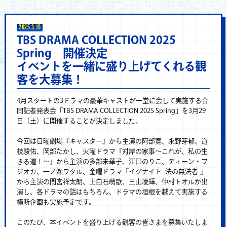
2025.3.19
TBS DRAMA COLLECTION 2025
Spring 開催決定
イベントを一緒に盛り上げてくれる観
客を大募集！
4月スタートの3ドラマの豪華キャストが一堂に会して実施する合
同記者発表会「TBS DRAMA COLLECTION 2025 Spring」を3月29
日（土）に開催することが決定しました。
今回は日曜劇場『キャスター』から主演の阿部寛、永野芽郁、道
枝駿佑、岡部たかし、火曜ドラマ『対岸の家事～これが、私の生
きる道！～』から主演の多部未華子、江口のりこ、ディーン・フ
ジオカ、一ノ瀬ワタル、金曜ドラマ『イグナイト -法の無法者-』
から主演の間宮祥太朗、上白石萌歌、三山凌輝、仲村トオルが出
演し、各ドラマの話はもちろん、ドラマの垣根を越えて実施する
横断企画も実施予定です。
このたび、本イベントを盛り上げる観客の皆さまを募集いたしま