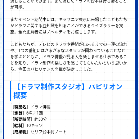
演じることができます。また演じたドラマの台本は持ち帰ること
が可能。
またイベント期間中には、キッザニア東京に来場したこどもたち
がドラマに関する豆知識を知ることができるクイズラリーを実
施。全問正解者にはノベルティをお渡しします。
こどもたちが、テレビのドラマや番組が出来るまでの一連の流れ
や、1つの番組にはさまざまなスタッフが関わっていることなど
を学ぶとともに、ドラマ俳優が見る人を楽しませる仕事であるこ
とを知り、ドラマ制作の楽しさを感じてもらいたいという思いか
ら、今回のパビリオンの開催が決定しました。
【ドラマ制作スタジオ】パビリオン
概要
［職業名］
ドラマ俳優
［定員］
6名／1回
［所要時間］
約30分
［給料］
10キッゾ
［成果物］
セリフ台本付ノート