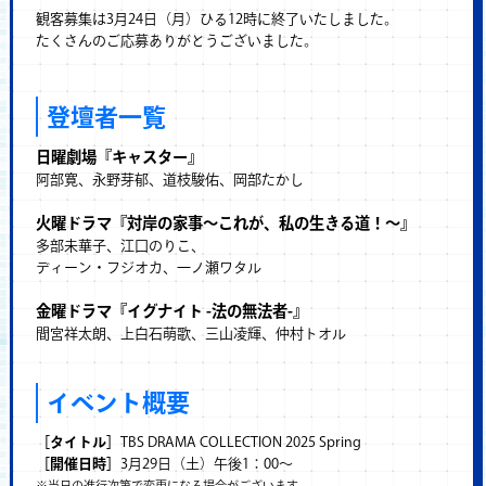
観客募集は3月24日（月）ひる12時に終了いたしました。
たくさんのご応募ありがとうございました。
登壇者一覧
日曜劇場『キャスター』
阿部寛、永野芽郁、道枝駿佑、岡部たかし
火曜ドラマ『対岸の家事～これが、私の生きる道！～』
多部未華子、江口のりこ、
ディーン・フジオカ、一ノ瀬ワタル
金曜ドラマ『イグナイト -法の無法者-』
間宮祥太朗、上白石萌歌、三山凌輝、仲村トオル
イベント概要
［タイトル］
TBS DRAMA COLLECTION 2025 Spring
［開催日時］
3月29日（土）午後1：00～
※当日の進行次第で変更になる場合がございます