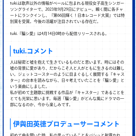
tuki.は歌声以外の情報がベールに包まれる現役女子高生シンガー
ソングライターで、2023年9月29日にデビュー。瞬く間に各チャ
ートにランクインし、『第66回輝く！日本レコード大賞』では特
別賞を受賞。今後の活躍が注目されている存在だ。
tuki.『騙シ愛』は4月14日0時から配信リリースされる。
tuki.コメント
人は秘密と嘘を抱えて生きているものだと思います。時にはその
嘘の背景に愛があり、だからこそ人と人がともに生きるのは難し
い。ジェットコースターのように目まぐるしく展開する『キャス
ター』の台本を読みながら、日々考えていたことを「騙シ愛」と
いう楽曲にしました。
私が初めて主題歌に挑戦する作品が『キャスター』であることを
とても光栄に思います。毎週「騙シ愛」がどんな風にドラマの一
部になるのか、今から楽しみです。
伊與田英徳プロデューサーコメント
初めて曲を聞いた時、私の思っていることをバシッと射貫かれ、