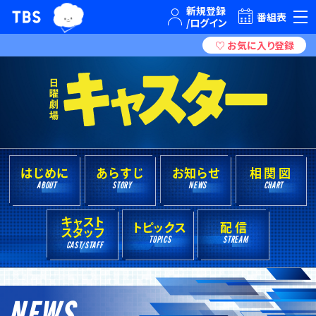
TBSグループキャラクター『ワクティ』
TBSテレビ｜ときめくときを。
番組表
はじめに
あらすじ
お知らせ
相関図
ABOUT
STORY
NEWS
CHART
キャスト
トピックス
配 信
スタッフ
TOPICS
STREAM
CAST/STAFF