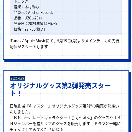
トラック
音楽：木村秀彬
発売元：Anchor Records
品番：UZCL-2311
発売日：2025年6月4日(水)
価格：¥2,750(税込)
iTunes / Apple Musicにて、5月19日(月)よりメインテーマの先行
配信がスタートします！
2025.4.25
オリジナルグッズ第2弾発売スター
ト！
日曜劇場『キャスター』オリジナルグッズ第2弾の発売が決定い
たしました。
ＪＢＮコーポレートキャラクター「じぇ～ぽん」のグッズやＪＢ
Ｎジャンパーを着たクマのグッズを販売します！ドラマと一緒に
チェックしてみてくださいね♪