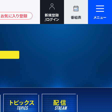
番組表
メニュー
トピックス
配 信
TOPICS
STREAM