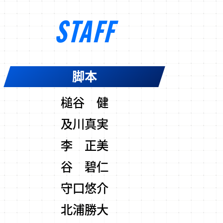
STAFF
脚本
槌谷 健
及川真実
李 正美
谷 碧仁
守口悠介
北浦勝大