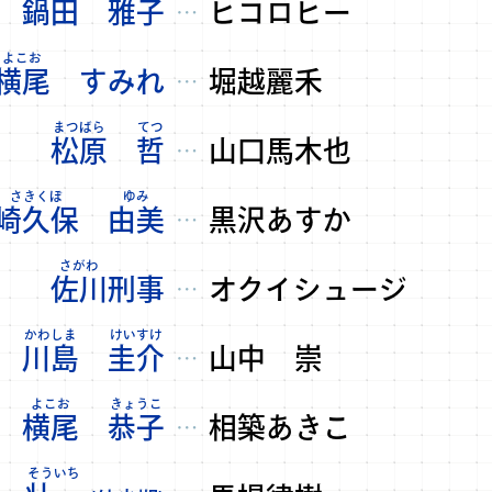
鍋田
雅子
ヒコロヒー
…
横尾
すみれ
堀越麗禾
…
松原
哲
山口馬木也
…
崎久保
由美
黒沢あすか
…
佐川
刑事
オクイシュージ
…
川島
圭介
山中 崇
…
横尾
恭子
相築あきこ
…