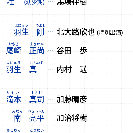
壮一
馬場律樹
…
(幼少期)
羽生
剛
北大路欣也
…
(特別出演)
尾崎
正尚
谷田 歩
…
羽生
真一
内村 遥
…
滝本
真司
加藤晴彦
…
南
亮平
加治将樹
…