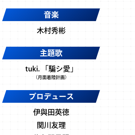
音楽
木村秀彬
主題歌
tuki. 「騙シ愛」
（月面着陸計画）
プロデュース
伊與田英徳
関川友理