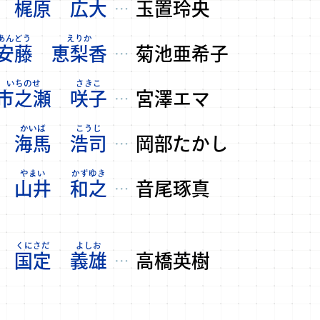
梶原
広大
玉置玲央
…
安藤
恵梨香
菊池亜希子
…
市之瀬
咲子
宮澤エマ
…
海馬
浩司
岡部たかし
…
山井
和之
音尾琢真
…
国定
義雄
高橋英樹
…