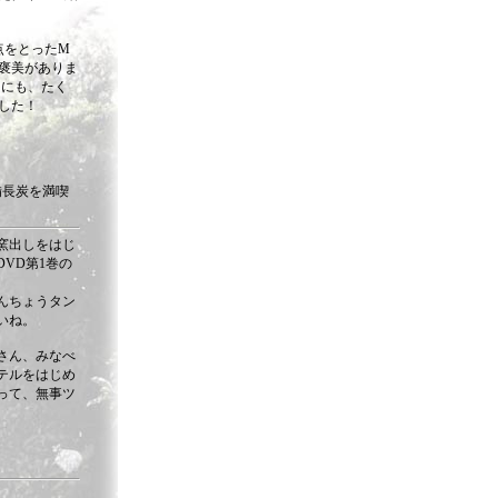
点をとったM
褒美がありま
んにも、たく
した！
備長炭を満喫
窯出しをはじ
VD第1巻の
んちょうタン
いね。
さん、みなべ
テルをはじめ
って、無事ツ