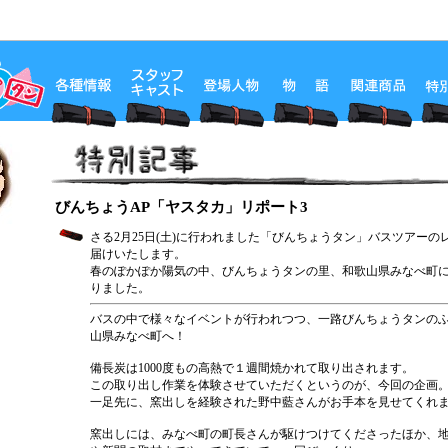
びんちょうAP「ヤスタカ」リポート3
さる2月25日(土)に行われました「びんちょうタン」バスツアーの
届けいたします。
春のぽかぽか陽気の中、びんちょうタンの里、和歌山県みなべ町
りました。
バスの中で様々なイベントが行われつつ、一路びんちょうタンの
山県みなべ町へ！
備長炭は1000度もの高熱で１週間焼かれて取り出されます。
この取り出し作業を体験させていただくというのが、今回の企画
一足先に、窯出しを経験された野中藍さんがお手本を見せてくれ
窯出しには、みなべ町の町長さんが駆けつけてくださったほか、