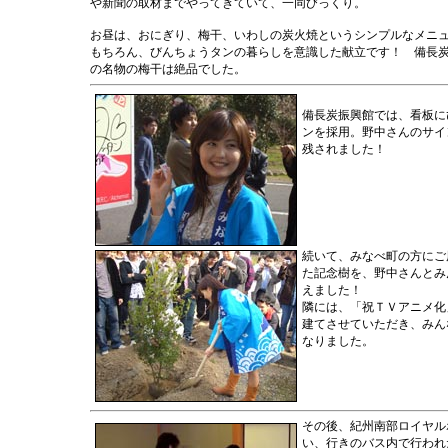
や新聞の取材までやってきていて、一同びっくり。
お昼は、おにぎり、梅干、いわしの炭火焼というシンプルなメニ
もちろん、びんちょうタンの暮らしを意識した献立です！ 備長
の名物の梅干は絶品でした。
備長炭振興館では、看板に
ンを採用。野中さんのサイ
残されました！
続いて、みなべ町の方にご
た記念樹を、野中さんとみ
えました！
隣には、「祝ＴＶアニメ化
建てさせていただき、みん
なりました。
その後、紀州南部ロイヤル
い、行きのバス内で行われ