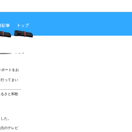
レポートをお
に行ってまい
ふるさと和歌
。
ました。
地元のテレビ