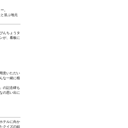
ュー。
炭と並ぶ地元
びんちょうタ
ンが、看板に
用意いただい
んな一緒に植
」の記念碑も
なの思い出に
ホテルに向か
たクイズの結