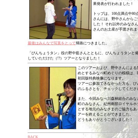
果発表が行われました！
トップは、100点満点中80
さんには、野中さんからご
した！ それ以外のみなさ
さんのお土産が手渡されま
最後はみんなで写真をとって
帰路につきました。
「びんちょうタン」役の野中藍さんとともに、びんちょうタンと
していただけた（!?）ツアーとなりました！
このツアーおよび、野中さんによる
めとするみなべ町めぐりの模様は、D
初回版特典映像になります。
ツアーに参加できなかった方も、び
のふるさとを、チェックしてくださ
また、今回みなべ川森林組合のみな
町のみなさん、紀州南部ロイヤルホ
とする地元のみなさまのご協力もあ
アーを終えることができました。
どうもありがとうございました！
BACK