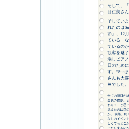
そして、「
目仁美さん
そしていよ
れたのはS
節」、12
ている「な
ているのか
観客を魅了
場しピアノ
日のために
す。“Su
さんも大喜
曲でした。
全ての演目が
全員の挨拶。 
わり？」と思
見えたのは気
か。 実際、約
なしのイベン
しくてもどこ
ったりするの