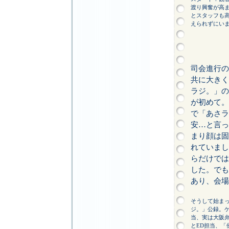
渡り興奮が高
とスタッフも
えられずにい
司会進行の
共に大きく
ラジ。」の
が初めて。
で「あさラ
安…と言っ
まり顔は固
れていまし
らだけでは
した。でも
あり、会場
そうして始ま
ジ。」公録。
当、実は大阪弁の
とED担当、「