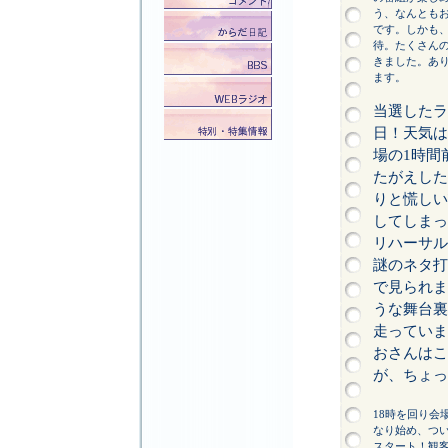
う、なんとも
です。しかも
待。たくさん
きました。あ
ます。
当選したラ
日！天気は
場の1時間
たがえした
りと慌しい
してしまっ
リハーサル
謎のネタ打
で見られま
うな舞台裏
走っていま
おさんはこ
が、ちょっ
18時を回り会
なり始め、つ
スタート！観