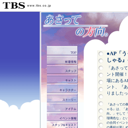
●AP「
しゃる』
「あさって
ント開催！
場にあるA
ント、『あ
りましたっ
『あさっての
ゃる』は、「
向。」そして
瑠璃色な」と
の合同イベン
の番組が楽し