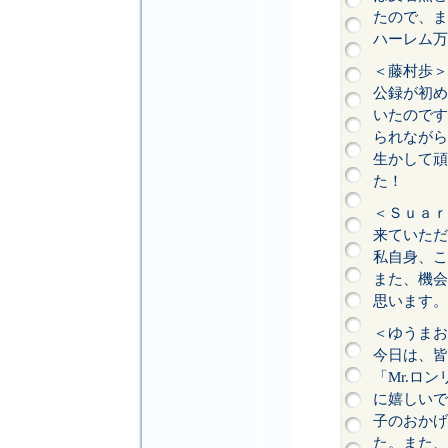
たので、ま
ハーレム万
＜藤村歩＞
公録が初め
いたのです
られながら
生かして頑
た！
＜Ｓｕａｒ
来ていただ
私自身、こ
また、機会
思います。
＜ゆうまお
今日は、皆
「Mr.ロ
に嬉しいで
子のおかげ
た。また、