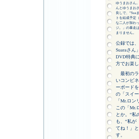
ゆうまおさん。実
んとゆうまお
良しで、“Sua
トを結成予定
な二人が加わ
ジ。」の暴走
まりません。
公録では、
Suara
DVD特典
方でお楽し
最初のラ
いコンビネ
ーボードを
の「スイー
「Mr.ロ
この「Mr
とか。“私
も、“私が
てね！」と
す。