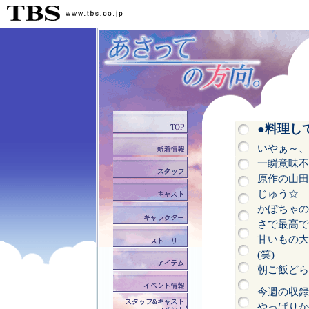
●料理し
いやぁ～、
一瞬意味不
原作の山田
じゅう☆
かぼちゃの
さで最高で
甘いもの大
(笑)
朝ご飯どら
今週の収録
やっぱりか