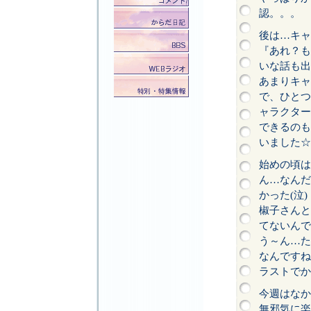
認。。。
後は…キャ
『あれ？も
いな話も出
あまりキャ
で、ひとつ
ャラクター
できるのも
いました☆
始めの頃は
ん…なんだ
かった(泣)
椒子さんと
てないんで
う～ん…た
なんですね
ラストでか
今週はなか
無邪気に楽