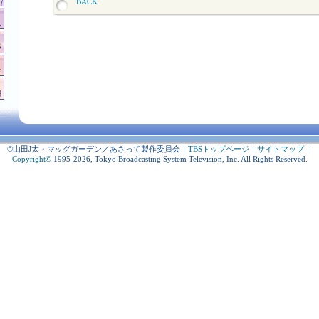
BACK
©山田J太・マッグガーデン／あさって製作委員会
｜
TBSトップページ
｜
サイトマップ
｜
Copyright
©
1995-2026, Tokyo Broadcasting System Television, Inc. All Rights Reserved.