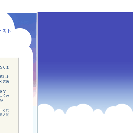
なりま
感じま
く共感
きな
よくわ
が
ことだ
る人間