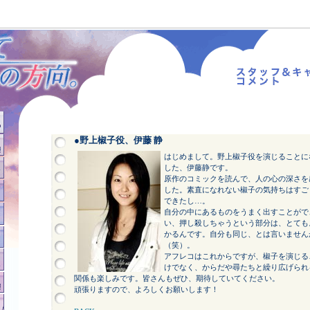
●野上椒子役、伊藤 静
はじめまして。野上椒子役を演じることに
した、伊藤静です。
原作のコミックを読んで、人の心の深さを
した。素直になれない椒子の気持ちはすご
できたし…。
自分の中にあるものをうまく出すことがで
い、押し殺しちゃうという部分は、とても
かるんです。自分も同じ、とは言いません
（笑）。
アフレコはこれからですが、椒子を演じる
けでなく、からだや尋たちと繰り広げられ
関係も楽しみです。皆さんもぜひ、期待していてください。
頑張りますので、よろしくお願いします！