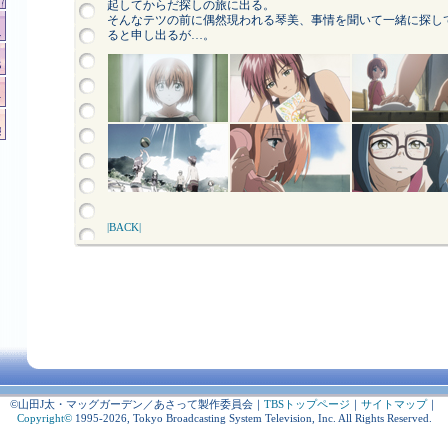
起してからだ探しの旅に出る。
そんなテツの前に偶然現われる琴美、事情を聞いて一緒に探し
ると申し出るが…。
|BACK|
©山田J太・マッグガーデン／あさって製作委員会
｜
TBSトップページ
｜
サイトマップ
｜
Copyright
©
1995-2026, Tokyo Broadcasting System Television, Inc. All Rights Reserved.