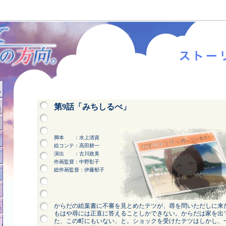
第9話「みちしるべ」
脚本 ：水上清資
絵コンテ：高田耕一
演出 ：古川政美
作画監督：中野彰子
総作画監督：伊藤郁子
からだの絵葉書に不審を見とめたテツが、尋を問いただしに来
もはや尋には正直に答えることしかできない。からだは家を出
た、この町にもいない、と。ショックを受けたテツはしかし、