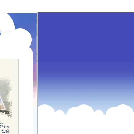
た。
て行っ
一念発