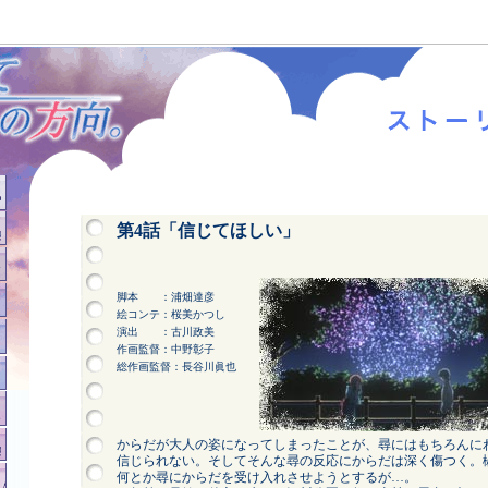
第4話「信じてほしい」
脚本 ：浦畑達彦
絵コンテ：桜美かつし
演出 ：古川政美
作画監督：中野彰子
総作画監督：長谷川眞也
からだが大人の姿になってしまったことが、尋にはもちろんに
信じられない。そしてそんな尋の反応にからだは深く傷つく。
何とか尋にからだを受け入れさせようとするが…。