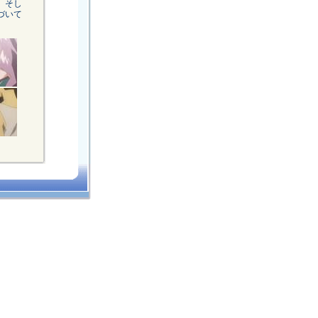
、そし
づいて