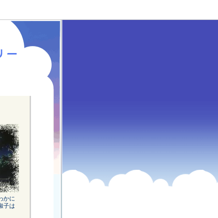
わかに
椒子は