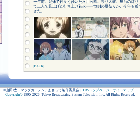
一年前、兄妹で仲良く歩いた河川公園。祭り太鼓、屋台の灯り
て二人で見上げた打ち上げ花火――恒例の夏祭りが、今年も近
きた。
|BACK|
©山田J太・マッグガーデン／あさって製作委員会
｜
TBSトップページ
｜
サイトマップ
｜
Copyright
©
1995-2026, Tokyo Broadcasting System Television, Inc. All Rights Reserved.