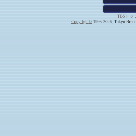
｜
TBSトッ
Copyright
©
1995-2026, Tokyo Broadc