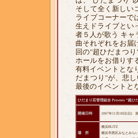
は、"ひだまつり"
そして全く新しい
ライブコーナーで
生えドライブとい
者５人が歌う キャ
曲それぞれをお届
回の"超ひだまつり
ホールをお借りす
有料イベントとなり
だまつり"が、悲
最後のイベントと
ひだまり荘管理組合 Presents “超
開催日時
2007年11月18日(日) 開
横浜BLITZ
場 所
横浜市西区みなとみらい5-1-