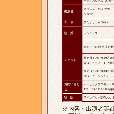
交通：みなとみらい線「
阿澄佳奈・水橋かおり・
出演者
ン放送)
主 催
ひだまり荘管理組合
協 賛
ランティス
金額：4500円 整理券
発売日：2007年10月18日
チケット
取扱：アニメイトTV通信販売 → 
発売日；2007年10月20日
取扱：ローソンチケット(L
お問い合わ
ムービックプロモート
せ
TEL：03-3530-1461(
物 販
ライブグッズ販売あり
※内容・出演者等