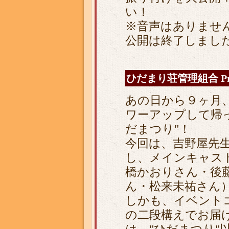
い！
※音声はありませ
公開は終了しまし
ひだまり荘管理組合 Pre
あの日から９ヶ月、
ワーアップして帰っ
だまつり"！
今回は、吉野屋先
し、メインキャス
橋かおりさん・後
ん・松来未祐さん
しかも、イベント
の二段構えでお届