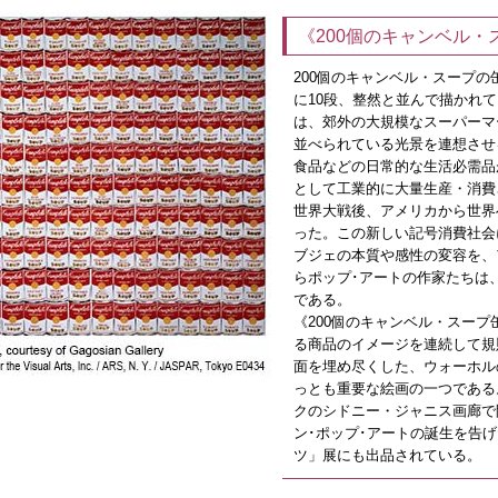
《200個のキャンベル・
200個のキャンベル・スープの
に10段、整然と並んで描かれ
は、郊外の大規模なスーパーマ
並べられている光景を連想させ
食品などの日常的な生活必需品
として工業的に大量生産・消費
世界大戦後、アメリカから世界
った。この新しい記号消費社会
ブジェの本質や感性の変容を、
らポップ･アートの作家たちは
である。
《200個のキャンベル・スー
る商品のイメージを連続して規
面を埋め尽くした、ウォーホル
っとも重要な絵画の一つである。
クのシドニー・ジャニス画廊で
ン･ポップ･アートの誕生を告
ツ」展にも出品されている。