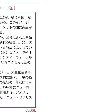
スープ缶》
缶詰が、横に20個、縦
ている。このイメージ
ーケットの棚に商品が
る。
が、記号化された商品
される社会は、第二次
へと急速に広がってい
におけるイメージやオ
アンディ・ウォーホル
、いち早くとらえたの
プ缶》は、大量生産され
則的に並べ、一枚の画
の最初の、それゆえも
1962年にニューヨー
開催され、アメリカ
げた「ニュー・リアリス
CLOSE