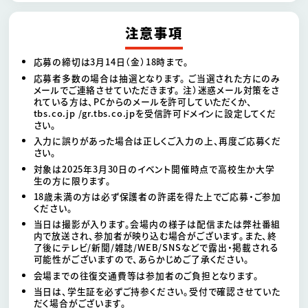
注意事項
応募の締切は3月14日（金）18時まで。
応募者多数の場合は抽選となります。 ご当選された方にのみ
メールでご連絡させていただきます。 注）迷惑メール対策をさ
れている方は、PCからのメールを許可していただくか、
tbs.co.jp /gr.tbs.co.jpを受信許可ドメインに設定してくだ
さい。
入力に誤りがあった場合は正しくご入力の上、再度ご応募くだ
さい。
対象は2025年3月30日のイベント開催時点で高校生か大学
生の方に限ります。
18歳未満の方は必ず保護者の許諾を得た上でご応募・ご参加
ください。
当日は撮影が入ります。会場内の様子は配信または弊社番組
内で放送され、参加者が映り込む場合がございます。また、終
了後にテレビ/新聞/雑誌/WEB/SNSなどで露出・掲載される
可能性がございますので、あらかじめご了承ください。
会場までの往復交通費等は参加者のご負担となります。
当日は、学生証を必ずご持参ください。受付で確認させていた
だく場合がございます。