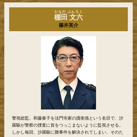
たなだ ぶんろく
棚田 文六
篠井英介
警視総監。和藤奏子を法門寺家の護衛係という名目で、沙
羅駆が警察の捜査に首をつっこまないように監視させる。
しかし毎回、沙羅駆に難事件を解決されてしまい、そのた